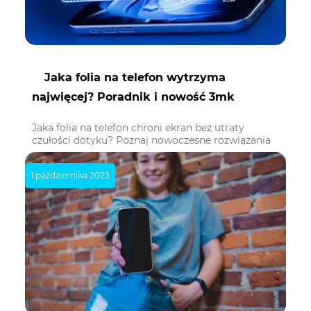
Jaka folia na telefon wytrzyma
najwięcej? Poradnik i nowość 3mk
Jaka folia na telefon chroni ekran bez utraty
czułości dotyku? Poznaj nowoczesne rozwiązania
3mk i wybierz folię dopasowaną do codziennego
rytmu.
1 października 2025