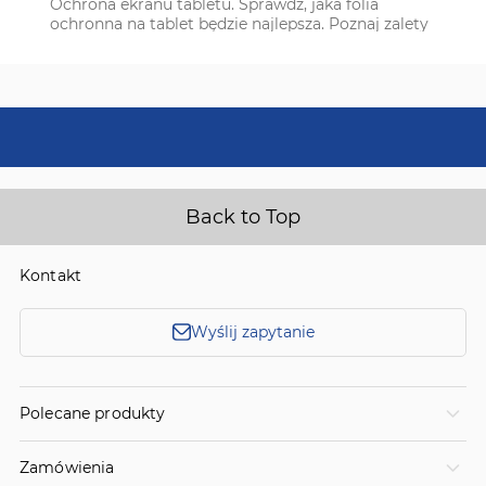
Ochrona ekranu tabletu. Sprawdź, jaka folia
ochronna na tablet będzie najlepsza. Poznaj zalety
folii matowej i szkła hybrydowego, które chronią
ekran.
Back to Top
Kontakt
Wyślij zapytanie
Polecane produkty
Zamówienia