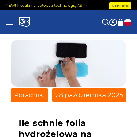
NEW! Plecaki na laptopa z technologią AST™
Odkryj teraz
Poradniki
28 października 2025
Ile schnie folia
hydrożelowa na