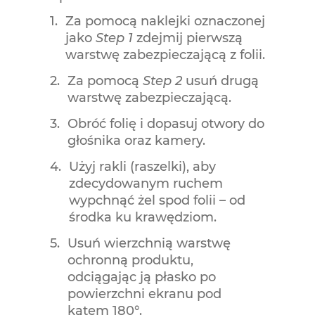
Za pomocą naklejki oznaczonej
jako
Step 1
zdejmij pierwszą
warstwę zabezpieczającą z folii.
Za pomocą
Step 2
usuń drugą
warstwę zabezpieczającą.
Obróć folię i dopasuj otwory do
głośnika oraz kamery.
Użyj rakli (raszelki), aby
zdecydowanym ruchem
wypchnąć żel spod folii – od
środka ku krawędziom.
Usuń wierzchnią warstwę
ochronną produktu,
odciągając ją płasko po
powierzchni ekranu pod
kątem 180°.