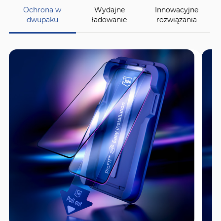
Ochrona w
Wydajne
Innowacyjne
dwupaku
ładowanie
rozwiązania