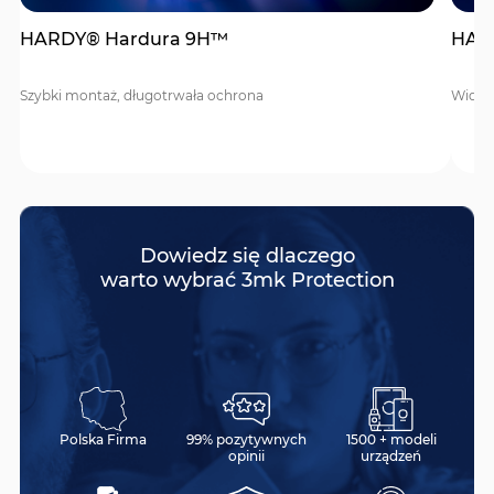
HARDY® Hardura 9H™
HAR
Szybki montaż, długotrwała ochrona
Widocz
Dowiedz się dlaczego
warto wybrać 3mk Protection
Polska Firma
99% pozytywnych
1500 + modeli
opinii
urządzeń