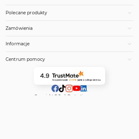
Polecane produkty
Zamówienia
Informacje
Centrum pomocy
4.9
Na podstawie
21 578
opinii
z całego okresu
Copyright © 3mk Protection sp. z o.o.
ul. Krotoszyńska 35, B-02/4a, 63-400 Ostrów Wlkp., Polska
Realizuje projekt dofinansowany z funduszy europejskich przy wsparciu Agencji
Rozwoju Przemysłu S.A. w ramach Sieci Otwartych Innowacji pt. „Realizacja
projektu celem wzrostu innowacyjności przedsiębiorstwa 3mk Protection sp. z