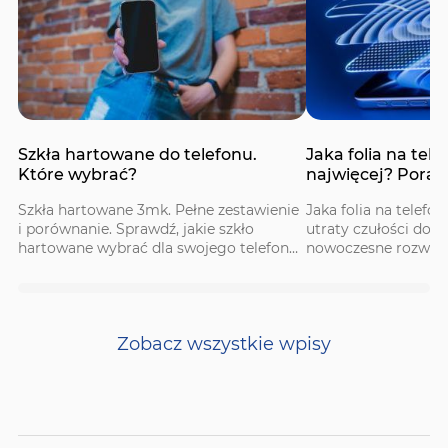
Szkła hartowane do telefonu.
Jaka folia na tel
Które wybrać?
najwięcej? Porad
Szkła hartowane 3mk. Pełne zestawienie
Jaka folia na telefo
i porównanie. Sprawdź, jakie szkło
utraty czułości dot
hartowane wybrać dla swojego telefonu i
nowoczesne rozwiąz
wybierz najlepsze dla siebie.
folię dopasowaną d
rytmu.
Zobacz wszystkie wpisy