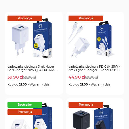
Promocja
Promocja
Ładowarka sieciowa 3mk Hyper
Ładowarka sieciowa PD GaN 25W -
GaN Charger 20W QC4+ PD PPS
3mk Hyper Charger + Kabel USB-C
USB-C USB-A
1m
39,90 zł
44,90 zł
59,90 zł
69,90 zł
Regular
Regular
Special
Special
Kup do
21:00
- Wyślemy dziś
Kup do
21:00
- Wyślemy dziś
Price
Price
Price
Price
Bestseller
Promocja
Promocja