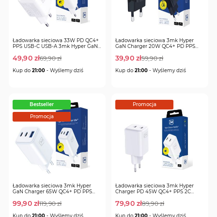
Ładowarka sieciowa 33W PD QC4+
Ładowarka sieciowa 3mk Hyper
PPS USB-C USB-A 3mk Hyper GaN
GaN Charger 20W QC4+ PD PPS
PD Charger 33W™
USB-C USB-A
49,90 zł
39,90 zł
69,90 zł
59,90 zł
Regular
Regular
Special
Special
Kup do
21:00
- Wyślemy dziś
Kup do
21:00
- Wyślemy dziś
Price
Price
Price
Price
Bestseller
Promocja
Promocja
Ładowarka sieciowa 3mk Hyper
Ładowarka sieciowa 3mk Hyper
GaN Charger 65W QC4+ PD PPS
Charger PD 45W QC4+ PPS 2C
USB-C USB-A
Super-Fast Charge 2.0
99,90 zł
79,90 zł
119,90 zł
89,90 zł
Regular
Regular
Special
Special
Kup do
21:00
- Wyślemy dziś
Kup do
21:00
- Wyślemy dziś