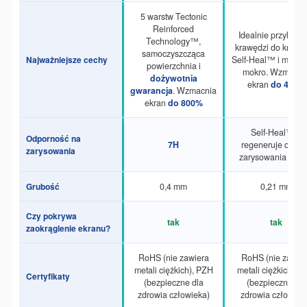
5 warstw Tectonic
Reinforced
Idealnie przylega 
Technology™,
krawędzi do krawęd
samoczyszcząca
Najważniejsze cechy
Self-Heal™ i monta
powierzchnia i
mokro. Wzmacni
dożywotnia
ekran
do 400%
gwarancja
. Wzmacnia
ekran
do 800%
Self-Heal™ –
Odporność na
7H
regeneruje drobn
zarysowania
zarysowania w 24
Grubość
0,4 mm
0,21 mm
Czy pokrywa
tak
tak
zaokrąglenie ekranu?
RoHS (nie zawiera
RoHS (nie zawie
metali ciężkich), PZH
metali ciężkich), 
Certyfikaty
(bezpieczne dla
(bezpieczne dla
zdrowia człowieka)
zdrowia człowiek