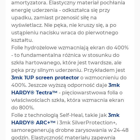
amortyzatora. Elastyczny materiał pochłania
energię uderzenia - odkształca się przy
upadku, zamiast przenosić siłę na
wyświetlacz. Nie pęka, nie kruszy się, a po
ustąpieniu nacisku wraca do pierwotnego
kształtu.
Folie hydrożelowe wzmacniają ekran do 400%
- to fundamentalna różnica w stosunku do
szkła hartowanego, które jest twardsze, ale
pęka przy silnym uderzeniu. Przykładem jest
3mk 1UP screen protector
o wzmocnieniu do
400%. Jeszcze wyższą odporność daje
3mk
HARDY® Tectra™
- pięciowarstwowa folia o
właściwościach szkła, która wzmacnia ekran
do 800%.
Folie z technologią Self-Heal, takie jak
3mk
HARDY® ARC+™
i 3mk SilverProtection+,
samoregenerują drobne zarysowania w 24-48
godzin. Elastyczność materiału zapewnia