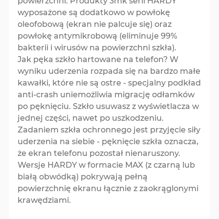
powierzchni. Produkty 3mk serii HARDY
wyposażone są dodatkowo w powłokę
oleofobową (ekran nie palcuje się) oraz
powłokę antymikrobową (eliminuje 99%
bakterii i wirusów na powierzchni szkła).
Jak pęka szkło hartowane na telefon? W
wyniku uderzenia rozpada się na bardzo małe
kawałki, które nie są ostre - specjalny podkład
anti-crash uniemożliwia migrację odłamków
po pęknięciu. Szkło usuwasz z wyświetlacza w
jednej części, nawet po uszkodzeniu.
Zadaniem szkła ochronnego jest przyjęcie siły
uderzenia na siebie - pęknięcie szkła oznacza,
że ekran telefonu pozostał nienaruszony.
Wersje HARDY w formacie MAX (z czarną lub
białą obwódką) pokrywają pełną
powierzchnię ekranu łącznie z zaokrąglonymi
krawędziami.