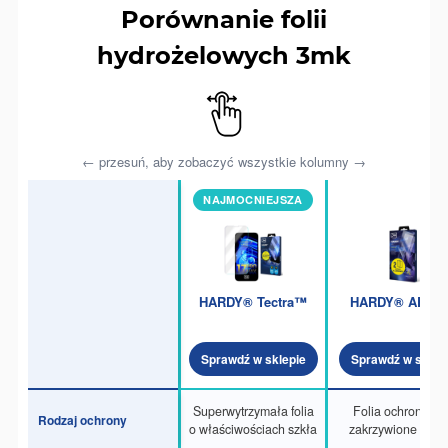
Porównanie folii
hydrożelowych 3mk
← przesuń, aby zobaczyć wszystkie kolumny →
NAJMOCNIEJSZA
HARDY® Tectra™
HARDY® ARC+
Sprawdź w sklepie
Sprawdź w sklep
Superwytrzymała folia
Folia ochronna n
Rodzaj ochrony
o właściwościach szkła
zakrzywione ekra