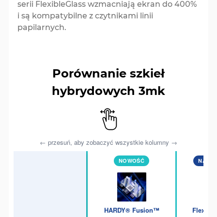
serii FlexibleGlass wzmacniają ekran do 400%
i są kompatybilne z czytnikami linii
papilarnych.
Porównanie szkieł
hybrydowych 3mk
← przesuń, aby zobaczyć wszystkie kolumny →
NOWOŚĆ
NAJMO
HARDY® Fusion™
Flexibl