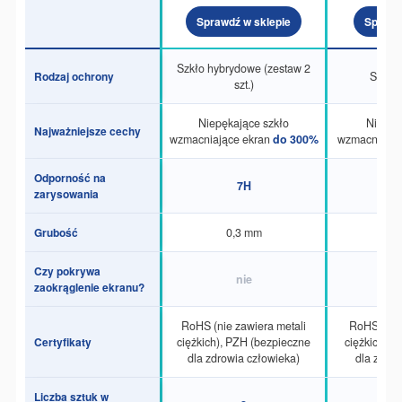
Sprawdź w sklepie
Sprawd
Szkło hybrydowe (zestaw 2
Rodzaj ochrony
Szkło
szt.)
Niepękające szkło
Niepęk
Najważniejsze cechy
wzmacniające ekran
do 300%
wzmacniając
Odporność na
7H
zarysowania
Grubość
0,3 mm
0
Czy pokrywa
nie
zaokrąglenie ekranu?
RoHS (nie zawiera metali
RoHS (nie 
Certyfikaty
ciężkich), PZH (bezpieczne
ciężkich), 
dla zdrowia człowieka)
dla zdrow
Liczba sztuk w