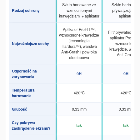
Szkło hartowane ze
Szkło hartowan
Rodzaj ochrony
wzmocnionymi
prywatyzujące +
krawędziami + aplikator
aplikator
Aplikator ProFIT™,
Filtr prywatności
2
wzmocnione krawędzie
aplikator ProFIT
(technologia
Najważniejsze cechy
wzmocnione
Hardura™), warstwa
krawędzie, warst
Anti-Crash i powłoka
Anti-Crash
oleofobowa
Odporność na
9H
9H
zarysowania
Temperatura
420°C
420°C
hartowania
Grubość
0,33 mm
0,33 mm
Czy pokrywa
tak
tak
zaokrąglenie ekranu?