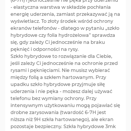
(6-7H) i jednocześnie nie pęka przy uderzeniu
- elastyczna warstwa w składzie pochłania
energię uderzenia, zamiast przekazywać ją na
wyświetlacz. To złoty środek wśród ochrony
ekranów telefonów - dlatego w pytaniu „szkło
hybrydowe czy folia hydrożelowa” sprawdza
się, gdy zależy Ci jednocześnie na braku
pęknięć i odporności na rysy.
Szkło hybrydowe to rozwiązanie dla Ciebie,
jeśli zależy Ci jednocześnie na ochronie przed
rysami i pęknięciami. Nie musisz wybierać
między folią a szkłem hartowanym. Przy
upadku szkło hybrydowe przyjmuje siłę
uderzenia i nie pęka - możesz dalej używać
telefonu bez wymiany ochrony. Przy
intensywnym użytkowaniu mogą pojawiać się
drobne zarysowania (twardość 6-7H jest
niższa niż 9H szkła hartowanego), ale ekran
pozostaje bezpieczny. Szkła hybrydowe 3mk