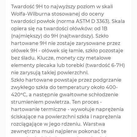
Twardość 9H to najwyższy poziom w skali
Wolfa-Wilburna stosowanej do oceny
twardości powłok (norma ASTM D 3363). Skala
opiera się na twardości ołówków: od 1B
(najmiększy) do 9H (najtwardszy). Szkło
hartowane 9H nie zostaje zarysowane przez
ołówek 9H - ołówek się łamie, szkło pozostaje
bez śladu. Klucze, monety czy metalowe
elementy plecaka lub torebki (twardość 6-7H)
nie zarysują takiej powierzchni.
Szkło hartowane powstaje przez podgrzanie
zwykłego szkła do temperatury około 400-
420°C, a następnie gwałtowne schłodzenie
strumieniem powietrza. Ten proces -
hartowanie termiczne - wywołuje naprężenia
ściskające na powierzchni szkła i naprężenia
rozciągające w jego rdzeniu. Warstwa
zewnętrzna musi najpierw pokonać te