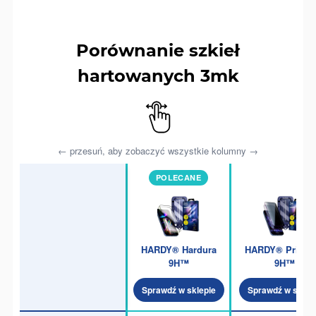
Porównanie szkieł
hartowanych 3mk
← przesuń, aby zobaczyć wszystkie kolumny →
POLECANE
HARDY® Hardura
HARDY® Privzo
9H™
9H™
Sprawdź w sklepie
Sprawdź w sklep