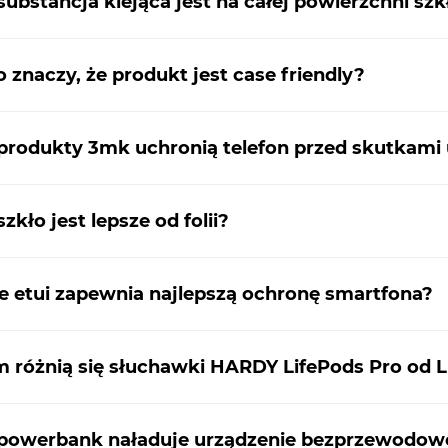
substancja klejąca jest na całej powierzchni szk
o znaczy, że produkt jest case friendly?
produkty 3mk uchronią telefon przed skutkami
szkło jest lepsze od folii?
e etui zapewnia najlepszą ochronę smartfona?
 różnią się słuchawki HARDY LifePods Pro od L
powerbank naładuje urządzenie bezprzewodow