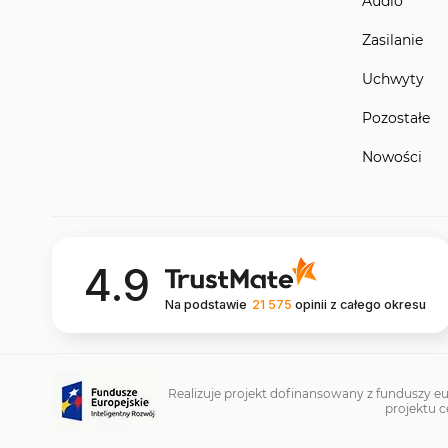
Audio
Zasilanie
Uchwyty
Pozostałe
Nowości
4.9
Na podstawie
21 575
opinii
z całego okresu
Realizuje projekt dofinansowany z funduszy eu
projektu c