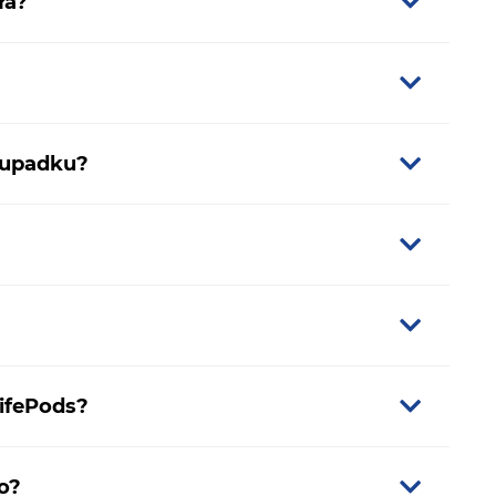
ła?
 upadku?
ifePods?
o?