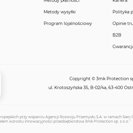
Metody płatności
Kariera
Metody wysyłki
Polityka 
Program lojalnościowy
Opinie tr
B2B
Gwarancj
Copyright © 3mk Protection sp.
ul. Krotoszyńska 35, B-02/4a, 63-400 Ost
ropejskich przy wsparciu Agencji Rozwoju Przemysłu S.A. w ramach Sieci O
elem wzrostu innowacyjności przedsiębiorstwa 3mk Protection sp. z o.o.”