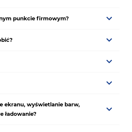
anym punkcie firmowym?
obić?
e ekranu, wyświetlanie barw,
we ładowanie?