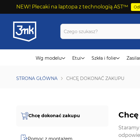
NEW! Plecaki na laptopa z technologią AST™
Odk
Przejdź
do
treści
Wg modelu
Etui
Szkła i folie
Zasila
STRONA GŁÓWNA
CHCĘ DOKONAĆ ZAKUPU
Chcę
Chcę dokonać zakupu
Staramy 
odpowied
Pomoc z montażem