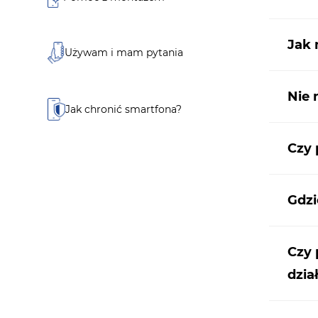
Jak
Używam i mam pytania
Nie 
Jak chronić smartfona?
Czy 
Gdzi
Czy 
dzia