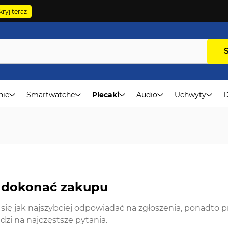
ryj teraz
nie
Smartwatche
Plecaki
Audio
Uchwyty
D
 dokonać zakupu
się jak najszybciej odpowiadać na zgłoszenia, ponadto p
zi na najczęstsze pytania.