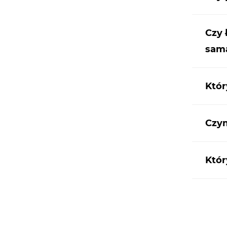
Czy 
sam
Któr
Czym
Któ