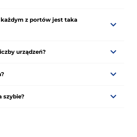
 każdym z portów jest taka
liczby urządzeń?
a?
 szybie?