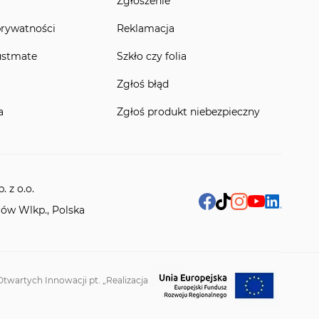
Zgłoszenie
prywatności
Reklamacja
ustmate
Szkło czy folia
Zgłoś błąd
a
Zgłoś produkt niebezpieczny
 z o.o.
rów Wlkp., Polska
twartych Innowacji pt. „Realizacja