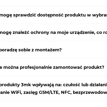
 mogę sprawdzić dostępność produktu w wybr
mogę znaleźć ochrony na moje urządzenie, co r
poradzę sobie z montażem?
e można profesjonalnie zamontować produkt?
produkty 3mk wpływają na: czułość lub działani
łanie WiFi, zasięg GSM/LTE, NFC, bezprzewodo