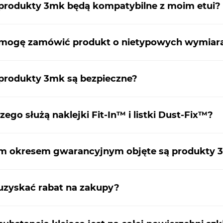
produkty 3mk będą kompatybilne z moim etui?
 mogę zamówić produkt o nietypowych wymiar
produkty 3mk są bezpieczne?
zego służą naklejki Fit-In™ i listki Dust-Fix™?
m okresem gwarancyjnym objęte są produkty 
uzyskać rabat na zakupy?