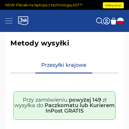
NEW! Plecaki na laptopa z technologią AST™
Odkryj teraz
Metody wysyłki
Przesyłki krajowe
Przy zamówieniu
powyżej 149
zł
wysyłka do
Paczkomatu lub Kurierem
InPost GRATIS