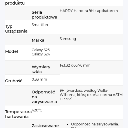
produktu
HARDY Hardura 9H z aplikatorem
Seria
produktowa
Smartfon
Technologia Hardura™ -
Typ
urządzenia
wzmocnione krawędzie dla
Samsung
Marka
maksymalnej ochrony
Galaxy S25,
Model
Galaxy S24
Specjalnie wzmocnione krawędzie w technologii
143.32 x 66.76 mm
Hardura™ zapewniają dodatkową ochronę w
Wymiary
szkła
najbardziej narażonych miejscach ekranu, gdzie
0.33 mm
Grubość
najczęściej dochodzi do pęknięć. Krawędzie to
najbardziej podatne na uszkodzenia fragmenty
9H (twardość według Wolfa-
Odporność
Wilburna, którą określa norma ASTM
każdego ekranu - to właśnie tam najczęściej
na
D 3363)
zarysowania
pojawiają się pierwsze pęknięcia po upadku.
420°C
Temperatura
Innowacyjna konstrukcja koncentruje się na tych
hartowania
krytycznych obszarach, oferując zwiększoną
Odporność na zarysowania:
Zastosowane
odporność na uderzenia tam, gdzie tradycyjne