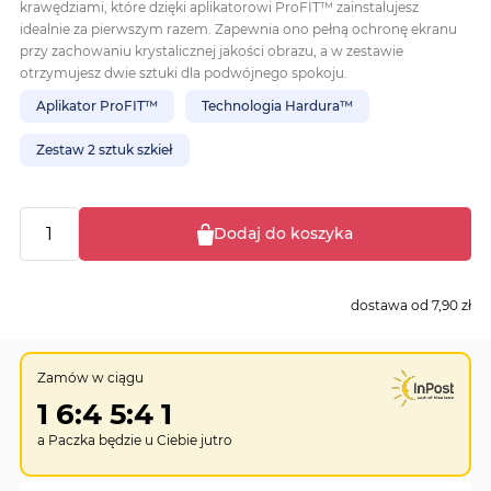
krawędziami, które dzięki aplikatorowi ProFIT™ zainstalujesz
idealnie za pierwszym razem. Zapewnia ono pełną ochronę ekranu
przy zachowaniu krystalicznej jakości obrazu, a w zestawie
otrzymujesz dwie sztuki dla podwójnego spokoju.
Aplikator ProFIT™
Technologia Hardura™
Zestaw 2 sztuk szkieł
Dodaj do koszyka
dostawa od
7,90 zł
Zamów w ciągu
1
6
:
4
5
:
4
0
a Paczka będzie u Ciebie
jutro