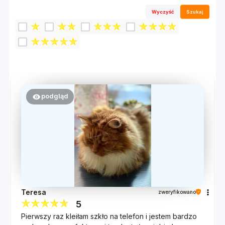
Szkło hartowane jest doceniane przez
Wyczyść
Szukaj
konsumentów z uwagi na bezkonkurencyjną
odporność na zarysowania, wynoszącą 9H. Oznacza
to, że nawet ostre przedmioty, takie jak klucze czy
monety, nie zarysują powierzchni.
Proces hartowania w ekstremalnej temperaturze
420°C nadaje szkłu wyjątkową wytrzymałość
podgląd
mechaniczną. Szkło o twardości 9H zabezpiecza
przed zarysowaniem oraz absorbuje uderzenia
spowodowane np. upadkiem telefonu i w dużej
mierze chroni wyświetlacz przed rozbiciem
amortyzując siłę.
Teresa
zweryfikowano
5
Pierwszy raz kleiłam szkło na telefon i jestem bardzo