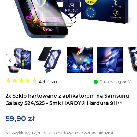
Przejdź
na
4.9
Duża dostępność
(
271
)
początek
galerii
2x Szkło hartowane z aplikatorem na Samsung
Galaxy S24/S25 - 3mk HARDY® Hardura 9H™
59,90 zł
Niezwykle wytrzymałe szkło hartowane ze wzmocnionymi