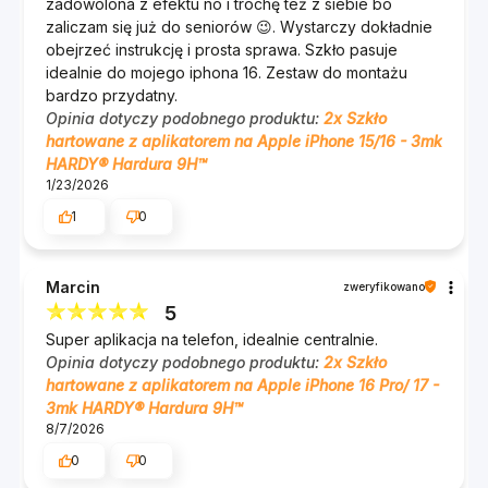
zadowolona z efektu no i trochę też z siebie bo
Pełne pokrycie ekranu i
zaliczam się już do seniorów 😉. Wystarczy dokładnie
ultra-cienka konstrukcja
obejrzeć instrukcję i prosta sprawa. Szkło pasuje
idealnie do mojego iphona 16. Zestaw do montażu
bardzo przydatny.
Szkło pokrywa większą powierzchnię ekranu dzięki
Opinia dotyczy podobnego produktu:
2x Szkło
precyzyjnemu dopasowaniu do obrysu telefonu,
hartowane z aplikatorem na Apple iPhone 15/16 - 3mk
zapewniając kompleksową ochronę bez martwych
HARDY® Hardura 9H™
stref. Nowoczesne szkła hartowane mają klej na
1/23/2026
całej powierzchni, co zapobiega powstawaniu
1
0
bąbelków i zapewnia świetną ochronę ekranu
telefonu od krawędzi do krawędzi.
Marcin
zweryfikowano
Grubość zaledwie 0,33 mm sprawia, że szkło jest
5
praktycznie niewidoczne i nie wpływa na komfort
Super aplikacja na telefon, idealnie centralnie.
użytkowania. 3mk HARDY® Hardura 9H™ zostało
Opinia dotyczy podobnego produktu:
2x Szkło
hartowane z aplikatorem na Apple iPhone 16 Pro/ 17 -
zaprojektowane z myślą o pełnej zgodności z
3mk HARDY® Hardura 9H™
sensorami biometrycznymi - czytnik linii
8/7/2026
papilarnych, Face ID oraz inne systemy
0
0
rozpoznawania działają bez zakłóceń.