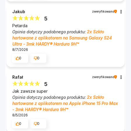
Jakub
zweryfikowano
5
Petarda
Opinia dotyczy podobnego produktu:
2x Szkło
hartowane z aplikatorem na Samsung Galaxy S24
Warstwa oleofobowa i
Ultra - 3mk HARDY® Hardura 9H™
krystaliczna przejrzystość
8/7/2026
0
0
Powłoka oleofobowa i hydrofobowa zapobiega
pozostawianiu odcisków palców i smug, pomagając
Rafał
zweryfikowano
w utrzymaniu czystości ekranu. Szkło nie wpływa
5
na kolory i jakość obrazu wyświetlanego na ekranie,
Jak zawsze super
zapewniając doskonałe wrażenia wizualne.
Opinia dotyczy podobnego produktu:
2x Szkło
hartowane z aplikatorem na Apple iPhone 15 Pro Max
Dzięki ultra-gładkiej powierzchni palec ślizga się po
- 3mk HARDY® Hardura 9H™
ekranie tak płynnie jak po oryginalnym
8/5/2026
wyświetlaczu - korzystasz z telefonu z tym samym
0
0
komfortem, do którego jesteś przyzwyczajony.