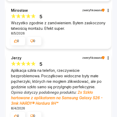
Ekran pozostaje czysty, czytelny i łatwy w
czyszczeniu nawet przy intensywnym
Mirosław
zweryfikowano
użytkowaniu. Substancja klejąca Inviscid-Sil™
5
zapewnia silne przyleganie szkła do ekranu bez
Wszystko zgodnie z zamówieniem. Byłem zaskoczony
pozostawiania śladów po ewentualnym
łatwością montażu. Efekt super.
8/5/2026
demontażu.
0
0
Jerzy
zweryfikowano
5
Aplikacja szkła na telefon, rzeczywiście
Warstwa Anti-Crash i
bezproblemowa. Początkowo widoczne były małe
pęcherzyki, których nie mogłem zlikwidować, ale po
kompatybilność z etui
godzinie szkło samo się przylgnęło perfekcyjnie.
Opinia dotyczy podobnego produktu:
2x Szkło
Specjalna folia antyrozdrobnieniowa powoduje, że
hartowane z aplikatorem na Samsung Galaxy S26 -
w przypadku uszkodzenia kawałki szkła pozostają
3mk HARDY® Hardura 9H™
8/4/2026
na miejscu, co minimalizuje ryzyko skaleczeń. To
dodatkowe zabezpieczenie zwiększa
0
0