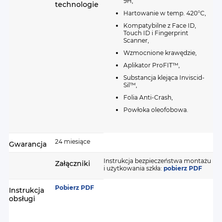
9H,
technologie
szkła najczęściej zawodzą.
Hartowanie w temp. 420°C,
Kompatybilne z Face ID,
Touch ID i Fingerprint
Scanner,
Wzmocnione krawędzie,
Aplikator ProFIT™,
Substancja klejąca Inviscid-
Sil™,
2 sztuki w zestawie –
Folia Anti-Crash,
oszczędzasz i masz ciągłą
Powłoka oleofobowa.
ochronę
24 miesiące
Gwarancja
W zestawie otrzymujesz 2 sztuki
pełnowartościowego szkła hartowanego, co
Instrukcja bezpieczeństwa montażu
Załączniki
i użytkowania szkła:
pobierz PDF
oznacza realną oszczędność w porównaniu do
zakupu pojedynczych sztuk. Zapasowe szkło
Pobierz PDF
Instrukcja
zawsze pod ręką to gwarancja ciągłej ochrony bez
obsługi
konieczności ponownego zakupu w razie
uszkodzenia lub możliwość zabezpieczenia