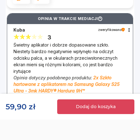
bezpieczeństwo użytkownika w przypadku silnego
uderzenia.
OPINIA W TRAKCIE MEDIACJI
?
Szkło jest zaprojektowane z myślą o
Kuba
zweryfikowano
kompatybilności z etui 3mk oraz większością
3
popularnych obudów na rynku, zapewniając
Świetny aplikator i dobrze dopasowane szkło.
idealne dopasowanie i kompleksową ochronę
Niestety bardzo negatywnie wpłynęło na odczyt
urządzenia.
odcisku palca, a w okularach przeciwsłonecznych
ekran mieni się różnymi kolorami, co jest bardzo
irytujące
Opinia dotyczy podobnego produktu:
2x Szkło
hartowane z aplikatorem na Samsung Galaxy S25
Ultra - 3mk HARDY® Hardura 9H™
8/4/2026
Europejska marka – jakość
59,90 zł
Dodaj do koszyka
Adam
zweryfikowano
bez kompromisów i
5
wsparcie lokalne
Łatwa instalacja, dobrze przez szybkę widać ekran,
wygląda na wytrzymałą na zarysowania.