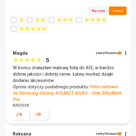
Wyczyść
Szukaj
Magda
zweryfikowano
5
W końcu znalazłam matową folię do A13, w bardzo
dobrej jakości i dobrej cenie. Łatwy montaż dzięki
dodaniu akcesoriów
Opinia dotyczy podobnego produktu:
Folia matowa
na Samsung Galaxy A13/M23 4G/5G - 3mk SilkyMatt
Pro
8/6/2026
0
0
Roksana
zweryfikowano