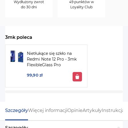
Wydłużony zwrot
49 punktów w
do 30 dni
Loyality Club
3mk poleca
Nietłukące się szkło na
Redmi Note 12 Pro - 3mk
FlexibleGlass Pro
99,90 zł
Szczegóły
Więcej informacji
Opinie
Artykuły
Instrukcja
Szczegóły