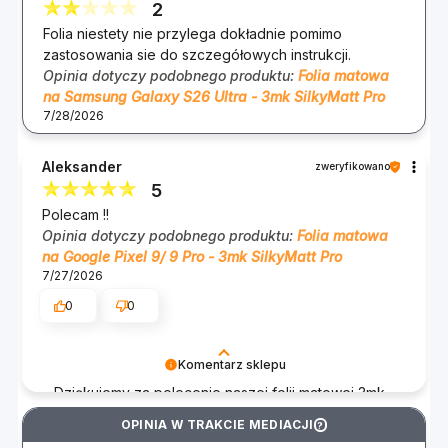
2
Folia niestety nie przylega dokładnie pomimo
zastosowania sie do szczegółowych instrukcji.
Opinia dotyczy podobnego produktu:
Folia matowa
na Samsung Galaxy S26 Ultra - 3mk SilkyMatt Pro
7/28/2026
Aleksander
zweryfikowano
5
Polecam !!
Opinia dotyczy podobnego produktu:
Folia matowa
na Google Pixel 9/ 9 Pro - 3mk SilkyMatt Pro
7/27/2026
0
0
Komentarz sklepu
Dziękujemy za polecenie naszej folii matowej 3mk
SilkyMatt Pro na Google Pixel 9/9 Pro! Cieszymy
OPINIA W TRAKCIE MEDIACJI
?
się, że spełniła Twoje oczekiwania i mamy