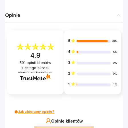
Opinie
5
93%
4
5%
4.9
3
591
opinii klientów
0%
z całego okresu
zebranych i zweryfikowanych przez
2
0%
1
1%
Jak zbieramy opinie?
Opinie klientów