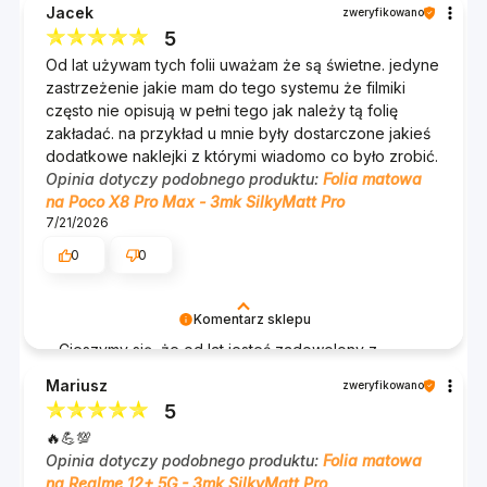
Jacek
zweryfikowano
5
Od lat używam tych folii uważam że są świetne. jedyne
zastrzeżenie jakie mam do tego systemu że filmiki
często nie opisują w pełni tego jak należy tą folię
zakładać. na przykład u mnie były dostarczone jakieś
dodatkowe naklejki z którymi wiadomo co było zrobić.
Opinia dotyczy podobnego produktu:
Folia matowa
na Poco X8 Pro Max - 3mk SilkyMatt Pro
7/21/2026
0
0
Komentarz sklepu
Cieszymy się, że od lat jesteś zadowolony z
naszych folii, a szczególnie z modelu SilkyMatt Pro
Mariusz
zweryfikowano
na Poco X8 Pro Max! Doceniamy Twoją uwagę
5
dotyczącą filmików instruktażowych i dodatkowych
🔥💪💯
naklejek – Twoja opinia jest dla nas bardzo cenna i
Opinia dotyczy podobnego produktu:
Folia matowa
pomoże nam poprawić nasze materiały.
na Realme 12+ 5G - 3mk SilkyMatt Pro
Dziękujemy za zaufanie i mamy nadzieję, że nasze