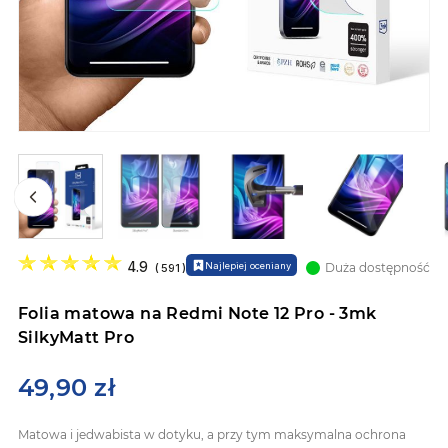
Przejdź
na
4.9
Najlepiej oceniany
Duża dostępność
(
591
)
początek
galerii
Folia matowa na Redmi Note 12 Pro - 3mk
SilkyMatt Pro
49,90 zł
Matowa i jedwabista w dotyku, a przy tym maksymalna ochrona