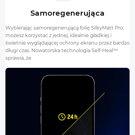
Samoregenerująca
Wybierając samoregenerującą folię SilkyMatt Pro,
możesz korzystać z jednej, idealnie gładkiej i
świetnie wyglądającej ochrony ekranu przez bardzo
długi czas. Nowatorska technologia Self-Heal™
sprawia, że