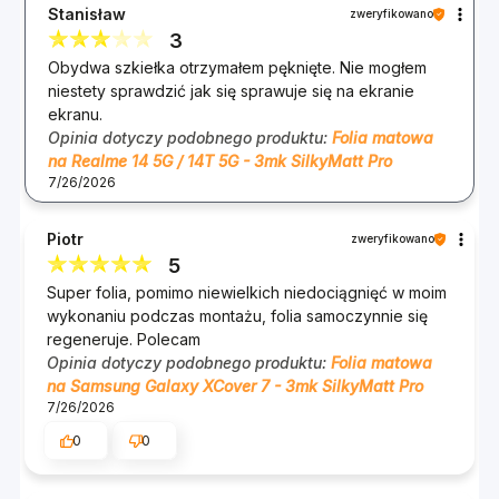
nadzieję, że nadal będzie się świetnie sprawdzać.
Stanisław
zweryfikowano
Jeśli masz jakiekolwiek pytania lub potrzebujesz
3
pomocy, jesteśmy do dyspozycji. 😊
Obydwa szkiełka otrzymałem pęknięte. Nie mogłem
Zespół 3mk :)
niestety sprawdzić jak się sprawuje się na ekranie
ekranu.
Opinia dotyczy podobnego produktu:
Folia matowa
na Realme 14 5G / 14T 5G - 3mk SilkyMatt Pro
7/26/2026
Piotr
zweryfikowano
5
Super folia, pomimo niewielkich niedociągnięć w moim
wykonaniu podczas montażu, folia samoczynnie się
regeneruje. Polecam
Opinia dotyczy podobnego produktu:
Folia matowa
na Samsung Galaxy XCover 7 - 3mk SilkyMatt Pro
7/26/2026
0
0