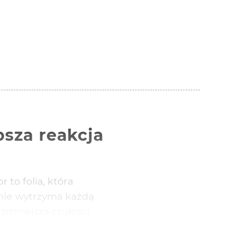
bsza reakcja
 to folia, która
nie wytrzyma każdą
zmniejsza czułości