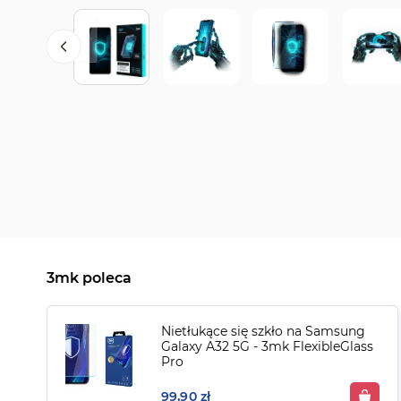
Przejdź
na
początek
galerii
3mk poleca
Nietłukące się szkło na Samsung
Galaxy A32 5G - 3mk FlexibleGlass
Pro
99,90 zł