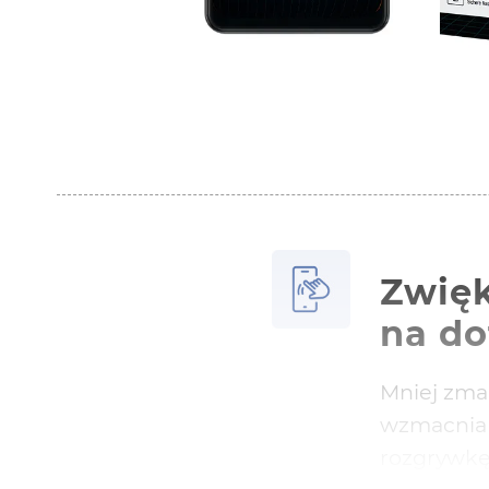
Zwięk
na do
Mniej zmar
wzmacnia 
rozgrywkę!