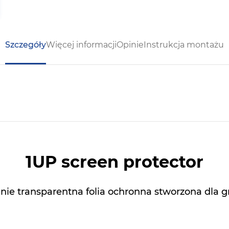
Szczegóły
Więcej informacji
Opinie
Instrukcja montażu
1UP
screen
protector
lnie transparentna folia ochronna stworzona dla g