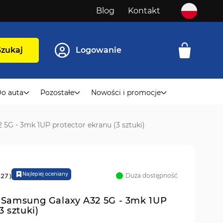
Blog
Kontakt
Szukaj
Logowanie
o auta
Pozostałe
Nowości i promocje
5G - 3mk 1UP protector ekranu (3 sztuki)
Najlepiej oceniany
Duża dostępność
127
)
o Samsung Galaxy A32 5G - 3mk 1UP
3 sztuki)