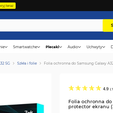
ryj teraz
nie
Smartwatche
Plecaki
Audio
Uchwyty
D
A32 5G
Szkła i folie
Folia ochronna do Samsung Galaxy A32 
4.9
(
Folia ochronna d
protector ekranu (