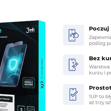
Poczuj 
Zapewnia 
poślizg 
Bez kur
Warstwa 
kurzu i 
Prosto
1UP to bł
aż trzy s