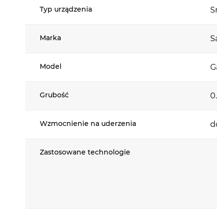
Typ urządzenia
S
Marka
S
Prost
Model
G
W foliach 
ważności, 
Grubość
0
Właśnie dl
tego aż t
Wzmocnienie na uderzenia
d
poziomie d
przez 4 mi
Zastosowane technologie
dalej!