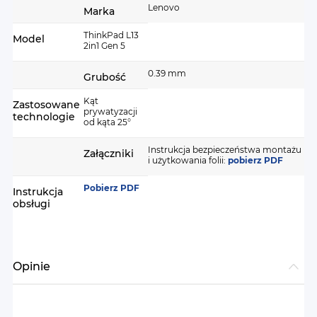
Lenovo
Marka
ThinkPad L13
Model
2in1 Gen 5
0.39 mm
Grubość
Kąt
Zastosowane
prywatyzacji
technologie
od kąta 25°
Instrukcja bezpieczeństwa montażu
Załączniki
i użytkowania folii:
pobierz PDF
Pobierz PDF
Instrukcja
obsługi
Opinie