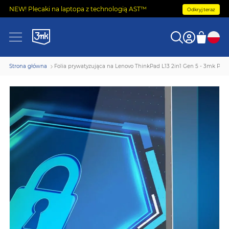
NEW! Plecaki na laptopa z technologią AST™
Odkryj teraz
Strona główna
Folia prywatyzująca na Lenovo ThinkPad L13 2in1 Gen 5 - 3mk Priva
Przejdź
na
koniec
galerii