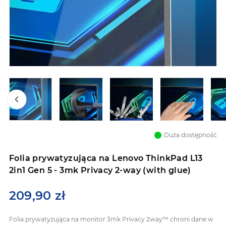
Przejdź
na
Duża dostępność
początek
galerii
Folia prywatyzująca na Lenovo ThinkPad L13
2in1 Gen 5 - 3mk Privacy 2-way (with glue)
209,90 zł
Folia prywatyzująca na monitor 3mk Privacy 2way™ chroni dane w