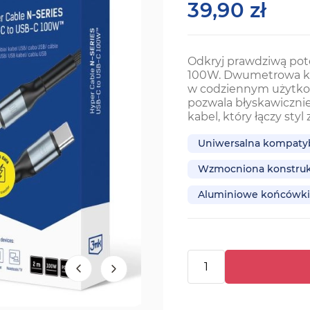
39,90 zł
Odkryj prawdziwą po
100W. Dwumetrowa k
w codziennym użytkow
pozwala błyskawicznie 
kabel, który łączy sty
Uniwersalna kompaty
Wzmocniona konstruk
Aluminiowe końcówk