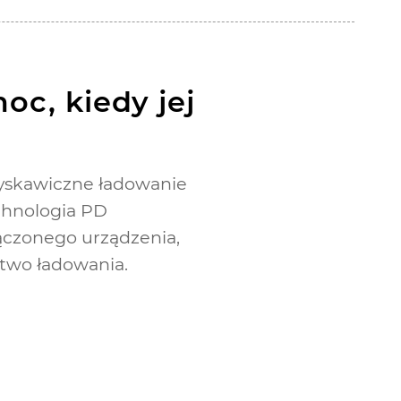
oc, kiedy jej
łyskawiczne ładowanie
echnologia PD
ączonego urządzenia,
two ładowania.