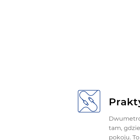
Prakt
Dwumetrow
tam, gdzie
pokoju. T