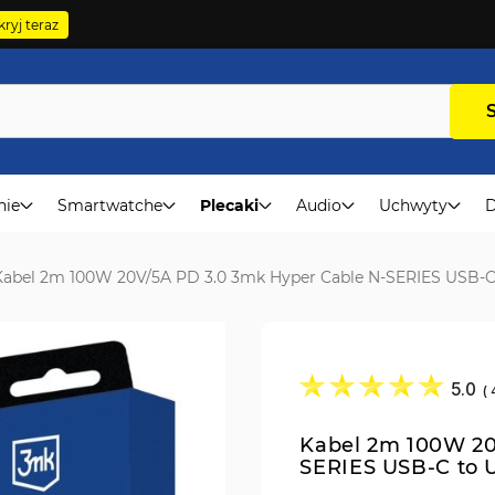
ryj teraz
nie
Smartwatche
Plecaki
Audio
Uchwyty
D
Kabel 2m 100W 20V/5A PD 3.0 3mk Hyper Cable N-SERIES USB-
5.0
(
Kabel 2m 100W 20
SERIES USB-C to