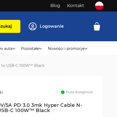
Blog
Kontakt
Szukaj
Logowanie
o auta
Pozostałe
Nowości i promocje
C to USB-C 100W™ Black
Duża dostępność
4
)
V/5A PD 3.0 3mk Hyper Cable N-
 USB-C 100W™ Black