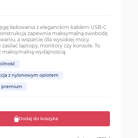
tęgę ładowania z eleganckim kablem USB-C
onstrukcja zapewnia maksymalną swobodę
aniu, a wsparcie dla wysokiej mocy
zasilać laptopy, monitory czy konsole. To
l z maksymalną wydajnością.
bilność
cja z nylonowym oplotem
i premium
Dodaj do koszyka