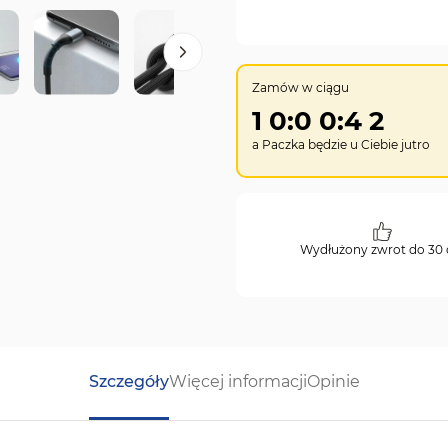
Zamów w ciągu
1
0
:
0
0
:
4
1
a Paczka będzie u Ciebie
jutro
Wydłużony zwrot do 30 
Szczegóły
Więcej informacji
Opinie