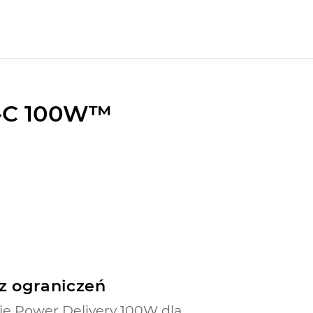
B-C 100W™
z ograniczeń
e Power Delivery 100W dla