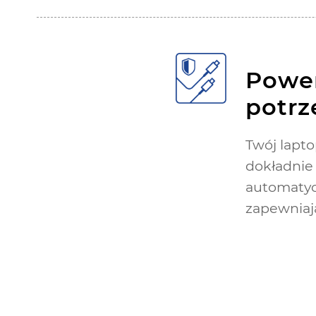
Power
potrz
Twój lapt
dokładnie 
automatyc
zapewniaj