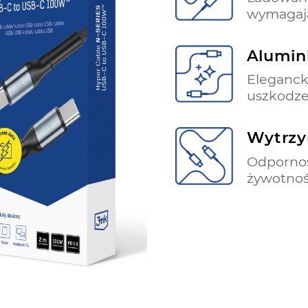
wymagaj
Alumin
Eleganck
uszkodze
Wytrzy
Odpornoś
żywotno