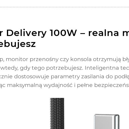
 Delivery 100W – realna m
ebujesz
op, monitor przenośny czy konsola otrzymują b
wtedy, gdy tego potrzebujesz. Inteligentna t
znie dostosowuje parametry zasilania do podł
ąc maksymalną wydajność i pełne bezpieczeńs