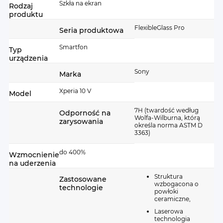
Szkła na ekran
Rodzaj
produktu
FlexibleGlass Pro
Seria produktowa
Smartfon
Typ
urządzenia
Sony
Marka
Xperia 10 V
Model
7H (twardość według
Odporność na
Wolfa-Wilburna, którą
zarysowania
określa norma ASTM D
3363)
do 400%
Wzmocnienie
na uderzenia
Struktura
Zastosowane
wzbogacona o
technologie
powłoki
ceramiczne,
Laserowa
technologia