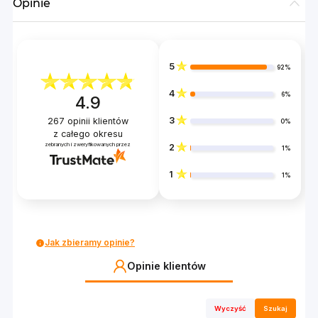
Opinie
5
92%
4
6%
4.9
3
267
opinii klientów
0%
z całego okresu
zebranych i zweryfikowanych przez
2
1%
1
1%
Jak zbieramy opinie?
Opinie klientów
Wyczyść
Szukaj