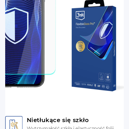
Nietłukące się szkło
Wytrzymałość szkła i elastyczność folii