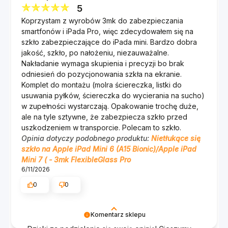
należy. Twoje polecenie jest dla nas bardzo
5
ważne! 🙂 Zespół 3mk :)
Koprzystam z wyrobów 3mk do zabezpieczania
smartfonów i iPada Pro, więc zdecydowałem się na
szkło zabezpieczające do iPada mini. Bardzo dobra
jakość, szkło, po nałożeniu, niezauważalne.
Nakładanie wymaga skupienia i precyzji bo brak
odniesień do pozycjonowania szkła na ekranie.
Komplet do montażu (molra ściereczka, listki do
usuwania pyłków, ściereczka do wycierania na sucho)
w zupełności wystarczają. Opakowanie trochę duże,
ale na tyle sztywne, że zabezpiecza szkło przed
uszkodzeniem w transporcie. Polecam to szkło.
Opinia dotyczy podobnego produktu:
Nietłukące się
szkło na Apple iPad Mini 6 (A15 Bionic)/Apple iPad
Mini 7 ( - 3mk FlexibleGlass Pro
6/11/2026
0
0
Komentarz sklepu