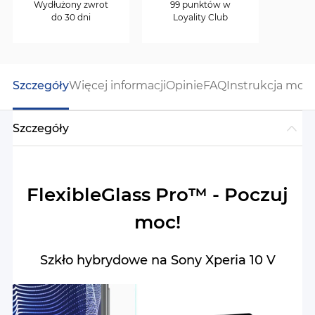
Wydłużony zwrot
99 punktów w
do 30 dni
Loyality Club
Szczegóły
Więcej informacji
Opinie
FAQ
Instrukcja mon
Szczegóły
FlexibleGlass Pro™ - Poczuj
moc!
Szkło hybrydowe na Sony Xperia 10 V