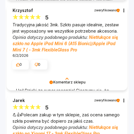
Dzięki za podzielenie się swoją opinią! Cieszymy
się, że jesteś zadowolony z jakości naszych
Krzysztof
zweryfikowano
produktów i że szkło do iPada mini spełnia Twoje
5
oczekiwania. Doceniamy Twoje spostrzeżenia
Tradycyjna jakość 3mk. Szkło pasuje idealnie, zestaw
dotyczące montażu i opakowania – zawsze
jest wyposażony we wszystkie potrzebne akcesoria.
staramy się, żeby nasze produkty były jak
Opinia dotyczy podobnego produktu:
Nietłukące się
najlepsze. Dzięki za polecenie! Zespół 3mk :)
szkło na Apple iPad Mini 6 (A15 Bionic)/Apple iPad
Mini 7 ( - 3mk FlexibleGlass Pro
6/2/2026
0
0
Komentarz sklepu
Hej! Dzięki za super recenzję! Cieszymy się, że
nasze szkło idealnie pasuje i że zestaw spełnił
Jarek
zweryfikowano
Twoje oczekiwania. Tradycyjna jakość 3mk to coś,
5
na czym zawsze nam zależy. Dzięki za docenienie
💪👍️Polecam zakup w tym sklepie, zaś ocena samego
naszych akcesoriów. Pozdrawiamy! Zespół 3mk :)
szkła powinna być dopiero za jakiś czas.
Opinia dotyczy podobnego produktu:
Nietłukące się
szkło na Xiaomi 17 - 3mk FlexibleGlass Pro