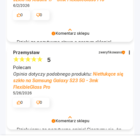
6/2/2026
0
0
Komentarz sklepu
Dzięki za pozytywne słowa o naszym sklepie!
Cieszymy się, że jesteś zadowolony z zakupu.
Przemysław
zweryfikowano
Rozumiemy, że chcesz ocenić szkło po dłuższym
5
użytkowaniu i z niecierpliwością czekamy na Twoją
Polecam
opinię. Zespół 3mk :)
Opinia dotyczy podobnego produktu:
Nietłukące się
szkło na Samsung Galaxy S23 5G - 3mk
FlexibleGlass Pro
5/26/2026
0
0
Komentarz sklepu
Dziękujemy za pozytywną opinię! Cieszymy się, że
jesteś zadowolony z naszych produktów. Twoje
Krzysztof
zweryfikowano