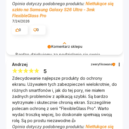
Opinia dotyczy podobnego produktu:
Nietłukące się
szkło na Samsung Galaxy S26 Ultra - 3mk
FlexibleGlass Pro
7/24/2026
0
0
Komentarz sklepu
Bardzo dziękujemy za podzielenie się swoją
opinią! Cieszymy się, że nasza szybka 3mk
Andrzej
zweryfikowano
FlexibleGlass Pro idealnie pasuje do Twojego
5
Samsung Galaxy S26 Ultra i że montaż przebiegł
Zdecydowanie najlepsze produkty do ochrony
bezproblemowo. Twoje polecenie jest dla nas
ekranu. Używałem tych zabezpieczeń wielokrotnie, do
ogromnym komplementem. Jeśli będziesz
różnych smartfonów i, jak do tej pory, nie miałem
potrzebować więcej akcesoriów do swojego
żadnych problemów z aplikacją szybki. Są bardzo
urządzenia, jesteśmy tutaj, aby pomóc!
wytrzymałe i skutecznie chronią ekran. Szczególnie
Zespół 3mk :)
polecam ochronę z serii "FlexibleGlass Pro". Warto
wydać troszkę więcej, bo doskonale spełniają swoją
rolę. Są po prostu niezawodne.👍️
Opinia dotyczy podobnego produktu:
Nietłukące się