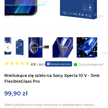
Przejdź
na
4.9
Najlepiej oceniany
Duża dostępność
(
267
)
początek
galerii
Nietłukące się szkło na Sony Xperia 10 V - 3mk
FlexibleGlass Pro
99,90 zł
Szkło hybrydowe to szczyt innowacji w zabezpieczeniu ekranu