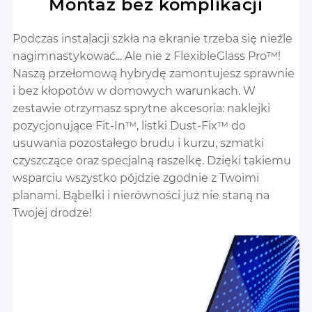
Montaż bez komplikacji
Podczas instalacji szkła na ekranie trzeba się nieźle
nagimnastykować... Ale nie z FlexibleGlass Pro™!
Naszą przełomową hybrydę zamontujesz sprawnie
i bez kłopotów w domowych warunkach. W
zestawie otrzymasz sprytne akcesoria: naklejki
pozycjonujące Fit-In™, listki Dust-Fix™ do
usuwania pozostałego brudu i kurzu, szmatki
czyszczące oraz specjalną raszelkę. Dzięki takiemu
wsparciu wszystko pójdzie zgodnie z Twoimi
planami. Bąbelki i nierówności już nie staną na
Twojej drodze!