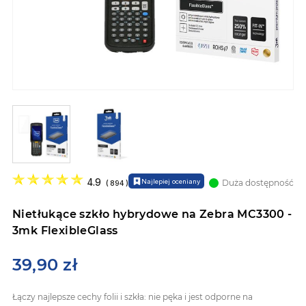
Przejdź
na
4.9
Najlepiej oceniany
Duża dostępność
(
894
)
początek
galerii
Nietłukące szkło hybrydowe na Zebra MC3300 -
3mk FlexibleGlass
39,90 zł
Łączy najlepsze cechy folii i szkła: nie pęka i jest odporne na