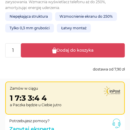
zarysowania. Wzmacnia wyświetlacz telefonu aż do 250%,
amortyzując energię uderzenia.
Niepękająca struktura
Wzmocnienie ekranu do 250%
Tylko 0,3 mm grubości
Łatwy montaż
Dodaj do koszyka
dostawa od
7,90 zł
Zamów w ciągu
1
7
:
3
3
:
4
3
a Paczka będzie u Ciebie
jutro
Potrzebujesz pomocy?
Zapytaj eksperta