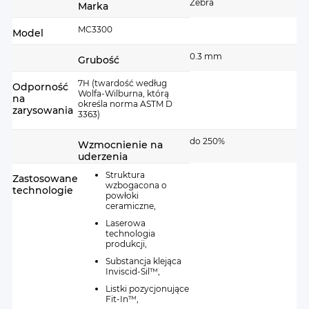
Zebra
Marka
MC3300
Model
0.3 mm
Grubość
7H (twardość według
Odporność
Wolfa-Wilburna, którą
na
określa norma ASTM D
Ochrona, mocna jak nigdy
zarysowania
3363)
do 250%
Wzmocnienie ekranu o 250% robi różnicę. Z
Wzmocnienie na
uderzenia
naszym Flexem upadki z wysokości na twarde
Struktura
Zastosowane
podłoże staną się nieszkodliwe dla ekranu Twojego
wzbogacona o
technologie
telefonu.
powłoki
ceramiczne,
Hybryda pochłania energię uderzenia, skutecznie
Laserowa
technologia
chroniąc wyświetlacz przed rozbiciem. Dlatego z
produkcji,
FlexibleGlass™ możesz bez stresu korzystać z
Substancja klejąca
telefonu nawet, gdy wspinasz się na skały.
Inviscid-Sil™,
Listki pozycjonujące
Fit-In™,