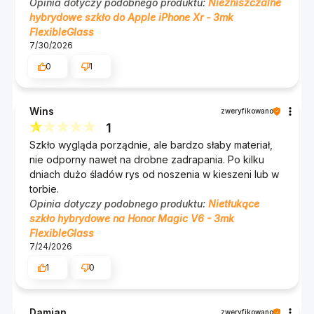
Opinia dotyczy podobnego produktu:
Niezniszczalne
hybrydowe szkło do Apple iPhone Xr - 3mk
FlexibleGlass
7/30/2026
0
1
Wins
zweryfikowano
1
Szkło wygląda porządnie, ale bardzo słaby materiał,
nie odporny nawet na drobne zadrapania. Po kilku
dniach dużo śladów rys od noszenia w kieszeni lub w
torbie.
Opinia dotyczy podobnego produktu:
Nietłukące
szkło hybrydowe na Honor Magic V6 - 3mk
FlexibleGlass
7/24/2026
1
0
Damian
zweryfikowano