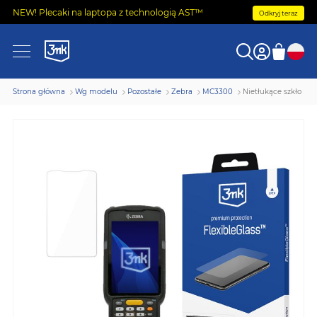
NEW! Plecaki na laptopa z technologią AST™
Odkryj teraz
Strona główna
Wg modelu
Pozostałe
Zebra
MC3300
Nietłukące szkło hy
Przejdź
na
koniec
galerii