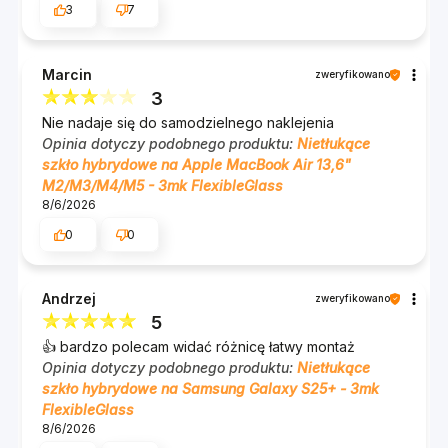
3
7
Marcin
zweryfikowano
3
Nie nadaje się do samodzielnego naklejenia
Zestaw zawiera
Opinia dotyczy podobnego produktu:
Nietłukące
szkło hybrydowe na Apple MacBook Air 13,6"
M2/M3/M4/M5 - 3mk FlexibleGlass
1 szt. FlexibleGlass™ na ekran,
8/6/2026
0
0
naklejki Fit-In™ - ułatwiające
pozycjonowanie szkła,
Andrzej
zweryfikowano
listki Dust-Fix™ - pomagające usunąć
5
drobiny kurzu,
👍️ bardzo polecam widać różnicę łatwy montaż
Opinia dotyczy podobnego produktu:
Nietłukące
Anti-Bubble Card™ - do usuwania
szkło hybrydowe na Samsung Galaxy S25+ - 3mk
FlexibleGlass
bąbelków powietrza,
8/6/2026