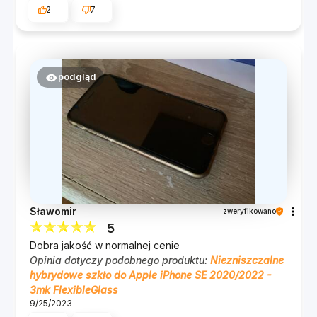
2
7
Błyskawiczna reakcja na
podgląd
dotyk
Nic tak nie irytuje, jak nieresponsywny ekran.
Dlatego zadbaliśmy, aby FlexibleGlass™
perfekcyjnie reagowało na dotyk palca. Jeśli lubisz
grać na telefonie, to postaw na naszą hybrydę.
Gwarantujemy, że Cię nie zawiedzie.
Sławomir
zweryfikowano
Dotyk i akcja. Co więcej, dzięki warstwie olefobowej
5
wyświetlacz jest chroniony przed zabrudzeniami.
Dobra jakość w normalnej cenie
Przyklej Flexa i ciesz się wysoko responsywnym i
Opinia dotyczy podobnego produktu:
Niezniszczalne
czystym ekranem!
hybrydowe szkło do Apple iPhone SE 2020/2022 -
3mk FlexibleGlass
9/25/2023