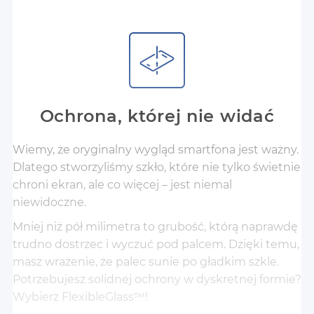
Ochrona, której nie widać
Wiemy, że oryginalny wygląd smartfona jest ważny.
Dlatego stworzyliśmy szkło, które nie tylko świetnie
chroni ekran, ale co więcej – jest niemal
niewidoczne.
Mniej niż pół milimetra to grubość, którą naprawdę
trudno dostrzec i wyczuć pod palcem. Dzięki temu,
masz wrażenie, że palec sunie po gładkim szkle.
Potrzebujesz solidnej ochrony w dyskretnej formie?
Wybierz FlexibleGlass™!