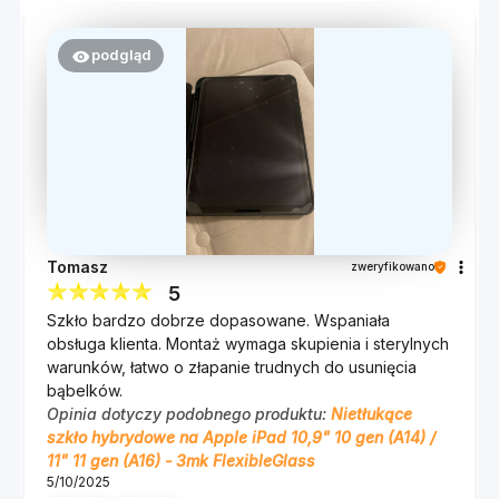
Na straży Twojego
bezpieczeństwa
podgląd
FlexibleGlass™ chroni nie tylko ekran Twojego
smartfona, ale dba również o Twoje
bezpieczeństwo. Specjalna powłoka
antybakteryjna, w którą wyposażony jest Flex,
zapewnia ochronę przed wirusami i bakteriami.
Ekran smartfona dotykamy codziennie
Tomasz
zweryfikowano
kilkadziesiąt razy. Warto zatem pomyśleć nie tylko
5
o bezpieczeństwie naszego urządzenia, ale również
Szkło bardzo dobrze dopasowane. Wspaniała
o bezpieczeństwie nas samych.
obsługa klienta. Montaż wymaga skupienia i sterylnych
warunków, łatwo o złapanie trudnych do usunięcia
Załóż na ekran naszą niezawodną hybrydę i
bąbelków.
zapomnij o jakichkolwiek zagrożeniach czyhających
Opinia dotyczy podobnego produktu:
Nietłukące
na Ciebie, przy okazji korzystania ze smartfona!
szkło hybrydowe na Apple iPad 10,9" 10 gen (A14) /
11" 11 gen (A16) - 3mk FlexibleGlass
5/10/2025