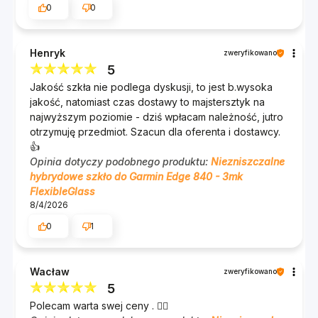
Cleaning Set - do oczyszczenia ekranu,
0
0
opakowanie.
Henryk
zweryfikowano
5
Jakość szkła nie podlega dyskusji, to jest b.wysoka
jakość, natomiast czas dostawy to majstersztyk na
najwyższym poziomie - dziś wpłacam należność, jutro
otrzymuję przedmiot. Szacun dla oferenta i dostawcy.
👍️
Opinia dotyczy podobnego produktu:
Niezniszczalne
hybrydowe szkło do Garmin Edge 840 - 3mk
FlexibleGlass
8/4/2026
0
1
Wacław
zweryfikowano
5
Polecam warta swej ceny . 👍🏻