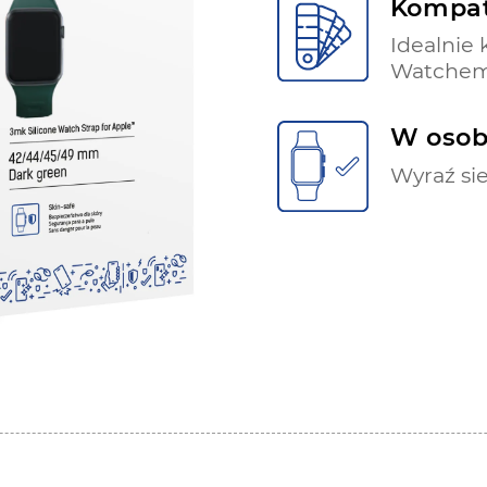
Kompat
Idealnie
Watche
W osob
Wyraź sie