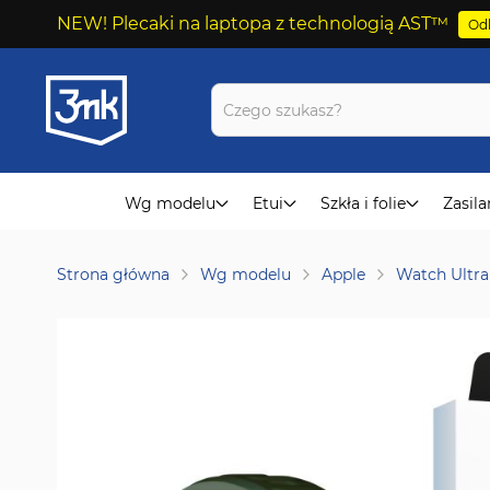
NEW! Plecaki na laptopa z technologią AST™
Odk
Przejdź
do
treści
Wg modelu
Etui
Szkła i folie
Zasila
Strona główna
Wg modelu
Apple
Watch Ultra
Przejdź
na
koniec
galerii