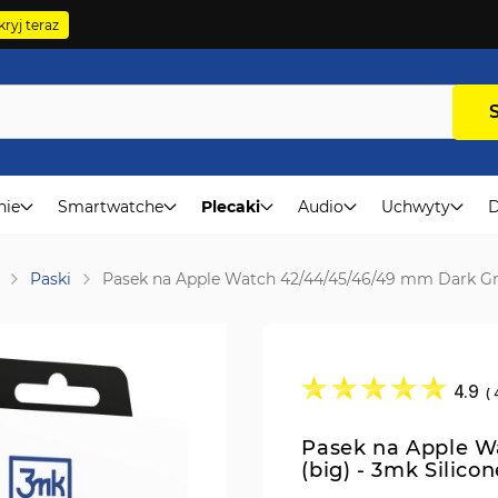
ryj teraz
nie
Smartwatche
Plecaki
Audio
Uchwyty
D
Paski
Pasek na Apple Watch 42/44/45/46/49 mm Dark Gre
4.9
(
Pasek na Apple W
(big) - 3mk Silico