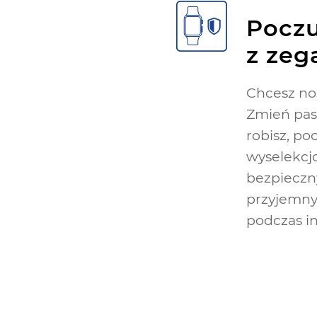
Poczu
z zeg
Chcesz no
Zmień pase
robisz, po
wyselekcj
bezpieczny
przyjemny
podczas i