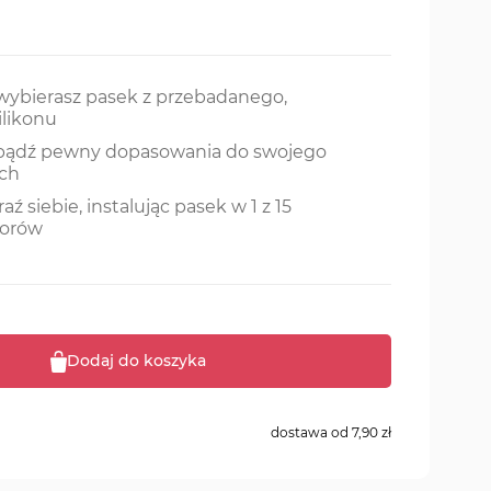
wybierasz pasek z przebadanego,
ilikonu
 bądź pewny dopasowania do swojego
ch
aź siebie, instalując pasek w 1 z 15
lorów
Dodaj do koszyka
dostawa od
7,90 zł