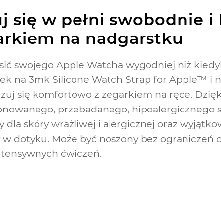
j się w pełni swobodnie 
arkiem na nadgarstku
sić swojego Apple Watcha wygodniej niż kiedy
k na 3mk Silicone Watch Strap for Apple™ i ni
czuj się komfortowo z zegarkiem na ręce. Dzię
onowanego, przebadanego, hipoalergicznego sil
 dla skóry wrażliwej i alergicznej oraz wyjątko
 w dotyku. Może być noszony bez ograniczeń 
ntensywnych ćwiczeń.