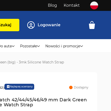
Blog
Kontakt
Szukaj
Logowanie
o auta
Pozostałe
Nowości i promocje
en (big) - 3mk Silicone Watch Strap
Najlepiej oceniany
Dostępny
42
)
atch 42/44/45/46/49 mm Dark Green
ne Watch Strap