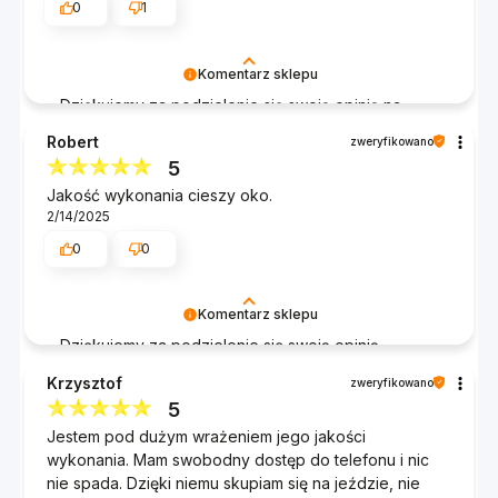
0
1
Komentarz sklepu
Dziękujemy za podzielenie się swoją opinią na
temat naszego uchwytu. Cieszymy się, że produkt
Robert
zweryfikowano
spełnia oczekiwania i jest solidny oraz
5
funkcjonalny. Pańska rekomendacja jest dla nas
Jakość wykonania cieszy oko.
bardzo cenna. Mamy nadzieję, że uchwyt będzie
2/14/2025
służył przez długi czas. Jeśli będzie miał Pan
jakiekolwiek pytania lub potrzebował pomocy,
0
0
jesteśmy do dyspozycji. Dziękujemy i życzymy
bezpiecznej jazdy!
Komentarz sklepu
Dziękujemy za podzielenie się swoją opinią.
Cieszymy się, że jakość wykonania naszych
Krzysztof
zweryfikowano
produktów spełniła Pana oczekiwania. Państwa
5
zadowolenie jest dla nas priorytetem.
Jestem pod dużym wrażeniem jego jakości
wykonania. Mam swobodny dostęp do telefonu i nic
nie spada. Dzięki niemu skupiam się na jeździe, nie