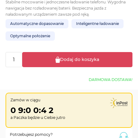
Stabilne mocowanie i jednoczesne ładowanie telefonu. Wygodna
nawigacja bez rozładowanej baterii. Bezpieczna jazda z
naładowanym urządzeniem zawsze pod ręką.
Automatyczne dopasowanie
Inteligentne ładowanie
Optymalne położenie
Dodaj do koszyka
DARMOWA DOSTAWA!
Zamów w ciągu
0
9
:
0
0
:
4
1
a Paczka będzie u Ciebie
jutro
Potrzebujesz pomocy?