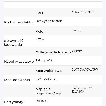
Więcej
5903108487139
EAN
informacji
Uchwyt na telefon
Rodzaj produktu
czarny
Kolor
≥ 72%
Sprawność
ładowania
≥ 8mm
Odległość ładowania
Tak (Typ-A)
Kabel w zestawie
5W/7.5W/10W/15W
Moc wejściowa
110k - 205k Hz
Moc ładowania
5V/2A, 9V/1.67A,
Napięcie
12V/1.67A
wejściowe/prąd
RoHS, CE
Certyfikaty