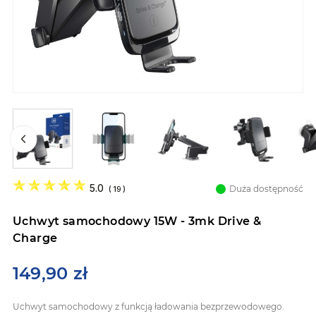
Przejdź
na
5.0
Duża dostępność
(
19
)
początek
galerii
Uchwyt samochodowy 15W - 3mk Drive &
Charge
149,90 zł
Uchwyt samochodowy z funkcją ładowania bezprzewodowego.