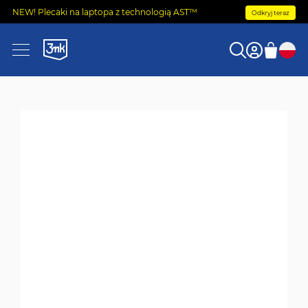
NEW! Plecaki na laptopa z technologią AST™
Odkryj teraz