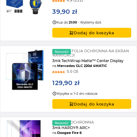
4.9 (222)
39,90 zł
Kup do
21:00
- Wyślemy dziś
Dodaj do koszyka
MATOWA FOLIA OCHRONNA NA EKRAN
Nowość
NAWIGACJI
3mk TechWrap Matte™ Center Display
na
Mercedes GLC 220d 4MATIC
5.0 (3)
129,90 zł
Wysyłka w 1–2 dni robocze
Dodaj do koszyka
2X FOLIA OCHRONNA
Nowość
3mk HARDY® ARC+
na
Doogee Fire 6