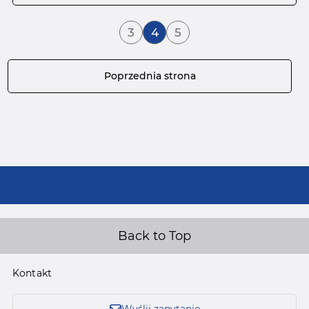
Strona
Aktualnie czytasz stronę
Strona
3
4
5
Strona
Poprzednia strona
Back to Top
Kontakt