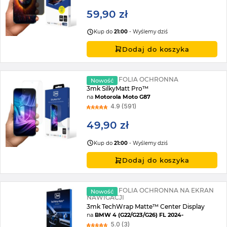
59,90 zł
Kup do
21:00
- Wyślemy dziś
Dodaj do koszyka
MATOWA FOLIA OCHRONNA
Nowość
3mk SilkyMatt Pro™
na
Motorola Moto G87
4.9 (591)
49,90 zł
Kup do
21:00
- Wyślemy dziś
Dodaj do koszyka
MATOWA FOLIA OCHRONNA NA EKRAN
Nowość
NAWIGACJI
3mk TechWrap Matte™ Center Display
na
BMW 4 (G22/G23/G26) FL 2024-
5.0 (3)