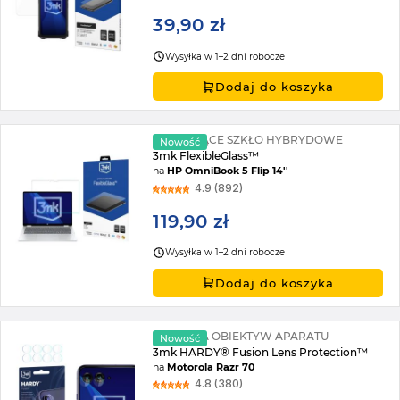
39,90 zł
Wysyłka w 1–2 dni robocze
Dodaj do koszyka
NIETŁUKĄCE SZKŁO HYBRYDOWE
Nowość
3mk FlexibleGlass™
na
HP OmniBook 5 Flip 14''
4.9 (892)
119,90 zł
Wysyłka w 1–2 dni robocze
Dodaj do koszyka
SZKŁO NA OBIEKTYW APARATU
Nowość
3mk HARDY® Fusion Lens Protection™
na
Motorola Razr 70
4.8 (380)