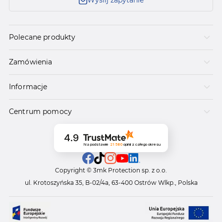
Wyślij zapytanie
Polecane produkty
Zamówienia
Informacje
Centrum pomocy
4.9
Na podstawie
21 580
opinii
z całego okresu
Copyright © 3mk Protection sp. z o.o.
ul. Krotoszyńska 35, B-02/4a, 63-400 Ostrów Wlkp., Polska