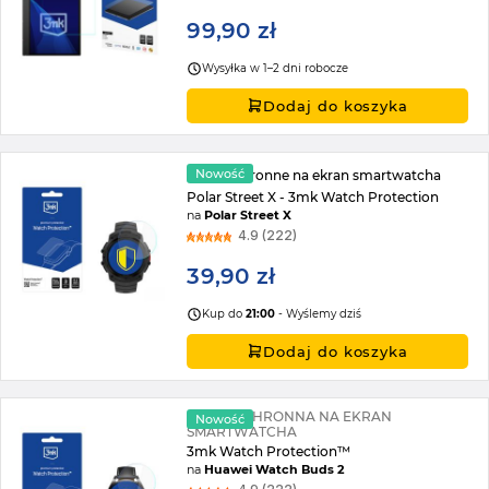
99,90 zł
Wysyłka w 1–2 dni robocze
Dodaj do koszyka
Nowość
Szkło ochronne na ekran smartwatcha
Polar Street X - 3mk Watch Protection
na
Polar Street X
4.9 (222)
39,90 zł
Kup do
21:00
- Wyślemy dziś
Dodaj do koszyka
FOLIA OCHRONNA NA EKRAN
Nowość
SMARTWATCHA
3mk Watch Protection™
na
Huawei Watch Buds 2