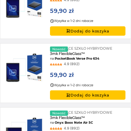
59,90 zł
Wysyłka w 1–2 dni robocze
Dodaj do koszyka
NIETŁUKĄCE SZKŁO HYBRYDOWE
Nowość
3mk FlexibleGlass™
na
PocketBook Verse Pro 634
4.9 (892)
59,90 zł
Wysyłka w 1–2 dni robocze
Dodaj do koszyka
NIETŁUKĄCE SZKŁO HYBRYDOWE
Nowość
3mk FlexibleGlass™
na
Onyx Boox Note Air 5C
4.9 (892)