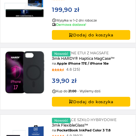
199,90 zł
Wysyłka w 1–2 dni robocze
Darmowa dostawa!
Dodaj do koszyka
ELASTYCZNE ETUI Z MAGSAFE
Nowość
3mk HARDY® Haptica MagCase™
na
Apple iPhone 17E / iPhone 16e
4.6 (25)
39,90 zł
Kup do
21:00
- Wyślemy dziś
Dodaj do koszyka
NIETŁUKĄCE SZKŁO HYBRYDOWE
Nowość
3mk FlexibleGlass™
na
PocketBook InkPad Color 3 7.8
4.9 (892)