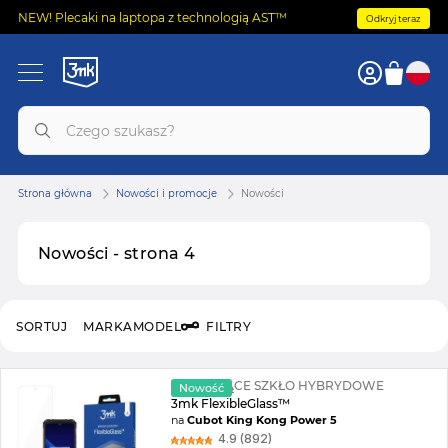
NEW! Plecaki na laptopa z technologią AST™
Odkryj teraz
Strona główna
Nowości i promocje
Nowości
Nowości - strona 4
SORTUJ
MARKA
MODEL
FILTRY
NIETŁUKĄCE SZKŁO HYBRYDOWE
Nowość
3mk FlexibleGlass™
na
Cubot King Kong Power 5
4.9 (892)