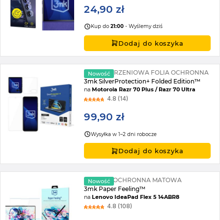
24,90 zł
Kup do
21:00
- Wyślemy dziś
Dodaj do koszyka
ANTYUDERZENIOWA FOLIA OCHRONNA
Nowość
3mk SilverProtection+ Folded Edition™
na
Motorola Razr 70 Plus / Razr 70 Ultra
4.8 (14)
99,90 zł
Wysyłka w 1–2 dni robocze
Dodaj do koszyka
2X FOLIA OCHRONNA MATOWA
Nowość
3mk Paper Feeling™
na
Lenovo IdeaPad Flex 5 14ABR8
4.8 (108)