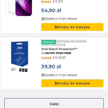
4.6 (21)
54,90 zł
Wysyłka w 1–2 dni robocze
Dodaj do koszyka
FOLIA OCHRONNA NA EKRAN
Nowość
SMARTWATCHA
3mk Watch Protection™
na
AM:PM PS231-K826
4.9 (222)
39,90 zł
Wysyłka w 1–2 dni robocze
Dodaj do koszyka
Strona
Dalej