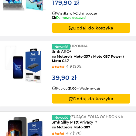
179,90 zł
Wysyłka w 1–2 dni robocze
Darmowa dostawa!
Dodaj do koszyka
FOLIA OCHRONNA
Nowość
3mk ARC+
na
Motorola Moto G37 / Moto G37 Power /
Moto G47
4.9 (305)
39,90 zł
Kup do
21:00
- Wyślemy dziś
Dodaj do koszyka
PRYWATYZUJĄCA FOLIA OCHRONNA
Nowość
3mk Silky Matt Privacy™
na
Motorola Moto G87
4.7 (170)