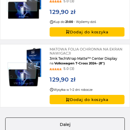
5.0 (3)
129,90 zł
Kup do
21:00
- Wyślemy dziś
Dodaj do koszyka
MATOWA FOLIA OCHRONNA NA EKRAN
NAWIGACJI
3mk TechWrap Matte™ Center Display
na
Volkswagen T-Cross 2024- (8'')
5.0 (3)
129,90 zł
Wysyłka w 1–2 dni robocze
Dodaj do koszyka
Strona
Dalej