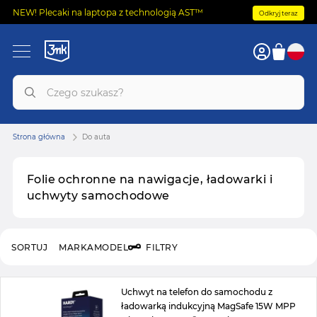
NEW! Plecaki na laptopa z technologią AST™
Odkryj teraz
Strona główna
Do auta
Folie ochronne na nawigacje, ładowarki i
uchwyty samochodowe
SORTUJ
MARKA
MODEL
FILTRY
Uchwyt na telefon do samochodu z
ładowarką indukcyjną MagSafe 15W MPP