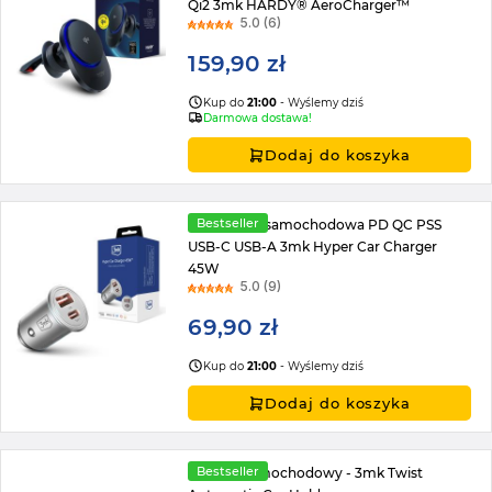
Qi2 3mk HARDY® AeroCharger™
5.0 (6)
159,90 zł
Kup do
21:00
- Wyślemy dziś
Darmowa dostawa!
Dodaj do koszyka
Bestseller
Ładowarka samochodowa PD QC PSS
USB-C USB-A 3mk Hyper Car Charger
45W
5.0 (9)
69,90 zł
Kup do
21:00
- Wyślemy dziś
Dodaj do koszyka
Bestseller
Uchwyt samochodowy - 3mk Twist