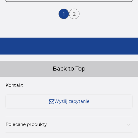
Aktualnie czytasz stronę
Strona
1
2
Back to Top
Kontakt
Wyślij zapytanie
Polecane produkty