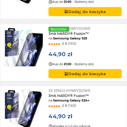
Kup do
21:00
- Wyślemy dziś
Dodaj do koszyka
2X SZKŁO HYBRYDOWE
Bestseller
3mk HARDY® Fusion™
na
Samsung Galaxy S25
4.8 (145)
44,90 zł
Kup do
21:00
- Wyślemy dziś
Dodaj do koszyka
2X SZKŁO HYBRYDOWE
3mk HARDY® Fusion™
na
Samsung Galaxy S24+
4.8 (145)
44,90 zł
Wysyłka w 1–2 dni robocze