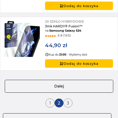
Dodaj do koszyka
2X SZKŁO HYBRYDOWE
3mk HARDY® Fusion™
na
Samsung Galaxy S24
4.8 (145)
44,90 zł
Kup do
21:00
- Wyślemy dziś
Dodaj do koszyka
Strona
Dalej
Strona
Aktualnie czytasz stronę
Strona
1
2
3
Strona