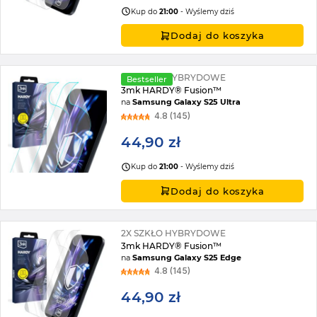
Kup do
21:00
- Wyślemy dziś
Dodaj do koszyka
2X SZKŁO HYBRYDOWE
Bestseller
3mk HARDY® Fusion™
na
Samsung Galaxy S25 Ultra
4.8 (145)
44,90 zł
Kup do
21:00
- Wyślemy dziś
Dodaj do koszyka
2X SZKŁO HYBRYDOWE
3mk HARDY® Fusion™
na
Samsung Galaxy S25 Edge
4.8 (145)
44,90 zł