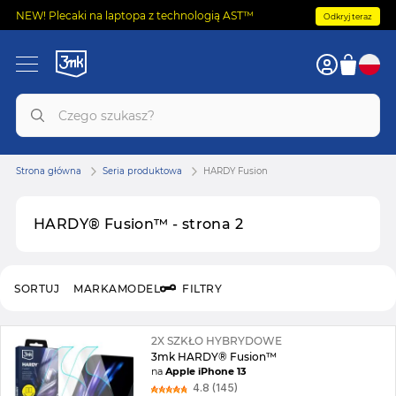
NEW! Plecaki na laptopa z technologią AST™
Odkryj teraz
Strona główna
Seria produktowa
HARDY Fusion
HARDY® Fusion™ - strona 2
SORTUJ
MARKA
MODEL
FILTRY
2X SZKŁO HYBRYDOWE
3mk HARDY® Fusion™
na
Apple iPhone 13
4.8 (145)