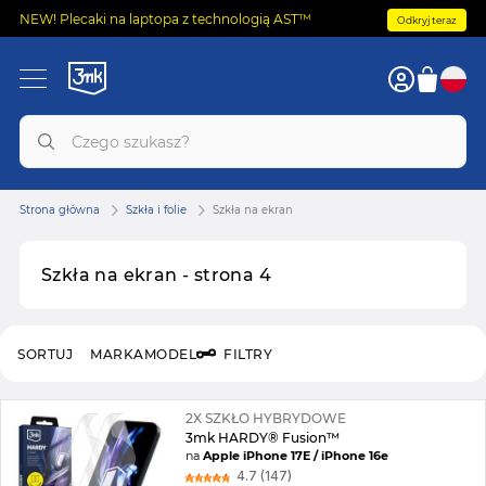
NEW! Plecaki na laptopa z technologią AST™
Odkryj teraz
Strona główna
Szkła i folie
Szkła na ekran
Szkła na ekran - strona 4
SORTUJ
MARKA
MODEL
FILTRY
2X SZKŁO HYBRYDOWE
3mk HARDY® Fusion™
na
Apple iPhone 17E / iPhone 16e
4.7 (147)