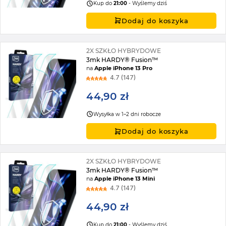
Kup do
21:00
- Wyślemy dziś
Dodaj do koszyka
2X SZKŁO HYBRYDOWE
3mk HARDY® Fusion™
na
Apple iPhone 13 Pro
4.7 (147)
44,90 zł
Wysyłka w 1–2 dni robocze
Dodaj do koszyka
2X SZKŁO HYBRYDOWE
3mk HARDY® Fusion™
na
Apple iPhone 13 Mini
4.7 (147)
44,90 zł
Kup do
21:00
- Wyślemy dziś