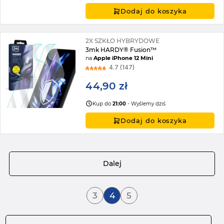
Dodaj do koszyka
2X SZKŁO HYBRYDOWE
3mk HARDY® Fusion™
na
Apple iPhone 12 Mini
4.7 (147)
44,90 zł
Kup do
21:00
- Wyślemy dziś
Dodaj do koszyka
Strona
Dalej
Strona
Aktualnie czytasz stronę
Strona
3
4
5
Strona