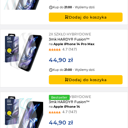
Kup do
21:00
- Wyślemy dziś
Dodaj do koszyka
2X SZKŁO HYBRYDOWE
3mk HARDY® Fusion™
na
Apple iPhone 14 Pro Max
4.7 (147)
44,90 zł
Kup do
21:00
- Wyślemy dziś
Dodaj do koszyka
2X SZKŁO HYBRYDOWE
Bestseller
3mk HARDY® Fusion™
na
Apple iPhone 14
4.7 (147)
44,90 zł