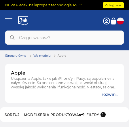
NEW! Plecaki na laptopa z technologią AST™
Odkryj teraz
Strona główna
Wg modelu
Apple
Apple
Urządzenia Apple, takie jak iPhone'y i iPady, są popularne na
całym świecie. Są one cenione za swoją łatwość obsługi,
wysoką jakość wykonania i funkcjonalność. Niestety, są one
również bardzo podatne na uszkodzenia. Dlatego warto kupić
rozwiń
akcesoria ochronne do urządzeń Apple, aby minimalizować
ryzyko uszkodzenia. W ofercie znajdziesz
folie ochronne
,
szkła
oraz
etui do telefonu
.
SORTUJ
MODEL
SERIA PRODUKTOWA
FILTRY
1