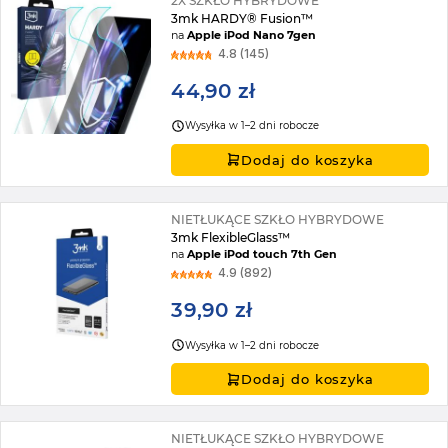
2X SZKŁO HYBRYDOWE
3mk HARDY® Fusion™
na
Apple iPod Nano 7gen
4.8 (145)
44,90 zł
Wysyłka w 1–2 dni robocze
Dodaj do koszyka
NIETŁUKĄCE SZKŁO HYBRYDOWE
3mk FlexibleGlass™
na
Apple iPod touch 7th Gen
4.9 (892)
39,90 zł
Wysyłka w 1–2 dni robocze
Dodaj do koszyka
NIETŁUKĄCE SZKŁO HYBRYDOWE