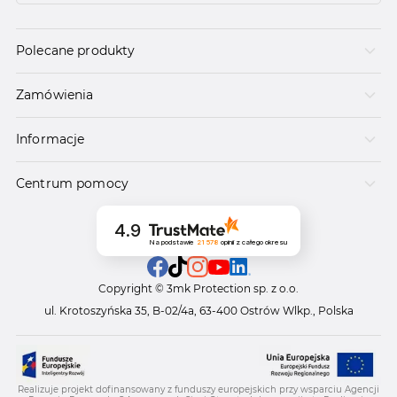
Polecane produkty
Zamówienia
Informacje
Centrum pomocy
4.9
Na podstawie
21 578
opinii
z całego okresu
Copyright © 3mk Protection sp. z o.o.
ul. Krotoszyńska 35, B-02/4a, 63-400 Ostrów Wlkp., Polska
Realizuje projekt dofinansowany z funduszy europejskich przy wsparciu Agencji