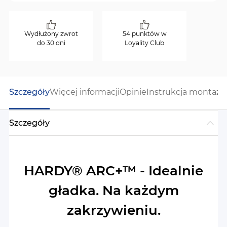
Wydłużony zwrot
54 punktów w
do 30 dni
Loyality Club
Szczegóły
Więcej informacji
Opinie
Instrukcja montażu
Szczegóły
HARDY® ARC+™ - Idealnie
gładka. Na każdym
zakrzywieniu.