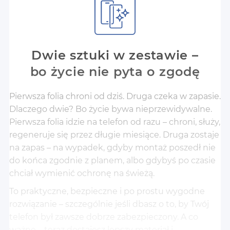
Dwie sztuki w zestawie –
bo życie nie pyta o zgodę
Pierwsza folia chroni od dziś. Druga czeka w zapasie.
Dlaczego dwie? Bo życie bywa nieprzewidywalne.
Pierwsza folia idzie na telefon od razu – chroni, służy,
regeneruje się przez długie miesiące. Druga zostaje
na zapas – na wypadek, gdyby montaż poszedł nie
do końca zgodnie z planem, albo gdybyś po czasie
chciał wymienić ochronę na świeżą.
To praktyczne, bezpieczne i po prostu wygodne
rozwiązanie – szczególnie jeśli dbasz o to, by Twój
telefon był zawsze dobrze zabezpieczony. A co
ważne – teraz dostajesz lepszy materiał i