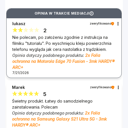
Naprawdę.
OPINIA W TRAKCIE MEDIACJI
?
Self-Heal to technologia samoregeneracji
powierzchni folii ochronnej, która eliminuje drobne
lukasz
zweryfikowano
uszkodzenia powstałe podczas codziennego
2
użytkowania telefonu. Folia samoczynnie
Nie polecam, po założeniu zgodnie z instrukcja na
filmiku "tutorialu". Po wyschnięciu kleju powierzchnia
"wygładza" ślady paznokci, płytkie wgniecenia i
telefonu wygląda jak cera nastolatka z trądzikiem.
mikrorysy - bez ingerencji użytkownika.
Opinia dotyczy podobnego produktu:
2x Folia
Specjalna powłoka wraca do swojej pierwotnej
ochronna na Motorola Edge 70 Fusion - 3mk HARDY®
ARC+
struktury, wypełniając mikrouszkodzenia i
7/21/2026
przywracając gładkość powierzchni. Ekran
pozostaje przejrzysty, estetyczny i przyjemny w
Marek
zweryfikowano
dotyku przez długie miesiące. To inteligentna
5
ochrona, która dba o siebie – i o Twój portfel.
Świetny produkt. Łatwy do samodzielnego
Zapomnij o frustracji związanej z rysami, które psują
zainstalowania. Polecam
wygląd ekranu. Teraz każde drobne uszkodzenie po
Opinia dotyczy podobnego produktu:
2x Folia
prostu znika.
ochronna na Samsung Galaxy S21 Ultra 5G - 3mk
HARDY® ARC+