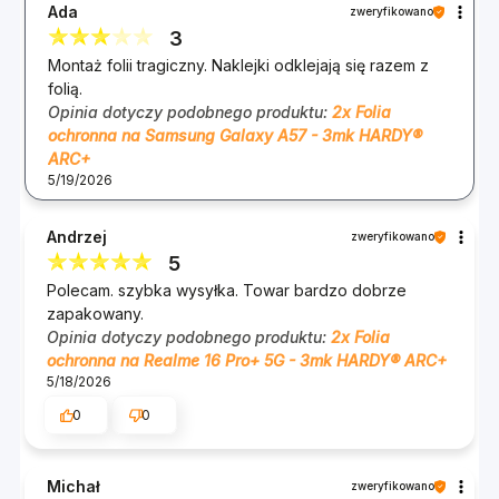
Ada
zweryfikowano
pierwszym razem. W zestawie znajdziesz wszystko:
3
żel do montażu, ściereczki czyszczące, raszelkę oraz
Montaż folii tragiczny. Naklejki odklejają się razem z
dwie folie.
folią.
Opinia dotyczy podobnego produktu:
2x Folia
ochronna na Samsung Galaxy A57 - 3mk HARDY®
ARC+
5/19/2026
Andrzej
zweryfikowano
Zwiększa odporność o 400
5
% – ekran gotowy na
Polecam. szybka wysyłka. Towar bardzo dobrze
zapakowany.
wszystko
Opinia dotyczy podobnego produktu:
2x Folia
ochronna na Realme 16 Pro+ 5G - 3mk HARDY® ARC+
HARDY® ARC+™ to nie zwykła folia. To fuzja
5/18/2026
finezyjnego dopasowania znanego z serii ARC+ oraz
0
0
wzmocnionej konstrukcji, która podnosi ochronę
na nowy poziom. Grubość 230 µm i zaawansowana
Michał
struktura materiału sprawiają, że ekran Twojego
zweryfikowano