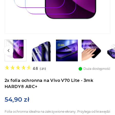
Przejdź
na
4.6
Duża dostępność
(
21
)
początek
galerii
2x folia ochronna na Vivo V70 Lite - 3mk
HARDY® ARC+
54,90 zł
Folia ochronna idealna na zakrzywione ekrany. Przylega od krawędzi