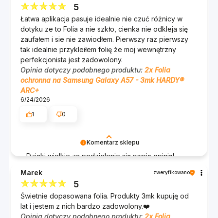
siatki.
5
HARDY® ARC+ na Samsung Galaxy A57 spełniają
Łatwa aplikacja pasuje idealnie nie czuć różnicy w
Czytnik linii papilarnych w ekranie? Działa
Twoje oczekiwania. Twoje zadowolenie jest dla
dotyku ze to Folia a nie szkło, cienka nie odkleja się
nas najważniejsze, a takie wiadomości dodają nam
perfekcyjnie. Face ID? Bez zakłóceń. Gry, filmy,
zaufałem i sie nie zawiodłem. Pierwszy raz pierwszy
skrzydeł. 😊
przeglądanie zdjęć – wszystko wygląda dokładnie
tak idealnie przykleiłem folię że moj wewnętrzny
tak, jak powinno. A gładka powierzchnia sprawia, że
Zespół 3mk :)
perfekcjonista jest zadowolony.
każdy gest, każde przesunięcie palcem jest płynne
Opinia dotyczy podobnego produktu:
2x Folia
i naturalne. Dodatkowo warstwa oleofobowa
ochronna na Samsung Galaxy A57 - 3mk HARDY®
ARC+
odpycha tłuszcz i ogranicza widoczność odcisków
6/24/2026
palców, a powierzchnia antystatyczna przyciąga
1
0
mniej kurzu. Ekran pozostaje czysty i przyjemny w
dotyku przez cały dzień.
Komentarz sklepu
Dzięki wielkie za podzielenie się swoją opinią!
Super, że udało Ci się idealnie przykleić folię i że
Marek
zweryfikowano
spełniła Twoje oczekiwania. Cieszymy się, że Twój
5
wewnętrzny perfekcjonista jest zadowolony! :)
Świetnie dopasowana folia. Produkty 3mk kupuję od
Zespół 3mk :)
Montaż na mokro –
lat i jestem z nich bardzo zadowolony.❤️
Opinia dotyczy podobnego produktu:
2x Folia