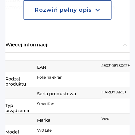
wzmocnioną konstrukcję. To po prostu lepsza
Rozwiń pełny opis
wersja sprawdzonej ochrony, bez kompromisów.
Więcej informacji
Więcej
5903108780629
EAN
informacji
Folie na ekran
Rodzaj
produktu
HARDY ARC+
Seria produktowa
Smartfon
Typ
urządzenia
Vivo
Marka
V70 Lite
Model