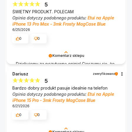
5
ŚWIETNY PRODUKT. POLECAM
Opinia dotyczy podobnego produktu:
Etui na Apple
iPhone 13 Pro Max - 3mk Frosty MagCase Blue
6/25/2026
0
0
Komentarz sklepu
Dziękujemy za pozytywną opinię! Cieszymy się, że
nasz produkt spełnił Twoje oczekiwania. Polecaj
Dariusz
zweryfikowano
dalej i do zobaczenia przy kolejnych zakupach!
5
Zespół 3mk :)
Bardzo dobry produkt pasuje idealnie na telefon
Opinia dotyczy podobnego produktu:
Etui na Apple
iPhone 15 Pro - 3mk Frosty MagCase Blue
6/21/2026
0
0