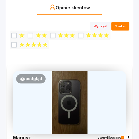
Opinie klientów
Wyczyść
Szukaj
podgląd
Mariusz
zweryfikowano