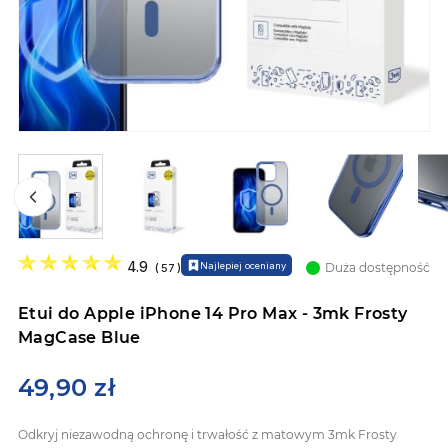
Przejdź
na
4.9
Najlepiej oceniany
Duża dostępność
(
57
)
początek
galerii
Etui do Apple iPhone 14 Pro Max - 3mk Frosty
MagCase Blue
49,90 zł
Odkryj niezawodną ochronę i trwałość z matowym 3mk Frosty