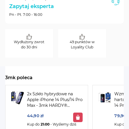
Zapytaj eksperta
Pn - Pt. 7:00 - 16:00
Wydłużony zwrot
49 punktów w
do 30 dni
Loyality Club
3mk poleca
2x Szkło hybrydowe na
Wzmocn
Apple iPhone 14 Plus/14 Pro
hartow
Max - 3mk HARDY®
14 Pro
Fusion™"
HardGl
44,90 zł
79,90 z
Kup do
21:00
- Wyślemy dziś
Kup do