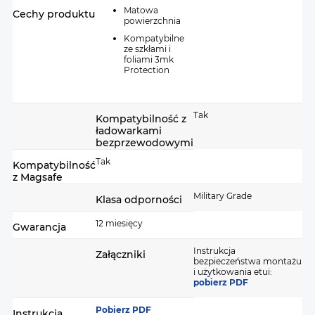
Matowa
Cechy produktu
powierzchnia
Kompatybilne
ze szkłami i
foliami 3mk
Protection
Tak
Kompatybilność z
ładowarkami
bezprzewodowymi
Tak
Kompatybilność
z Magsafe
Military Grade
Klasa odporności
12 miesięcy
Gwarancja
Instrukcja
Załączniki
bezpieczeństwa montażu
i użytkowania etui:
pobierz PDF
Pobierz PDF
Instrukcja