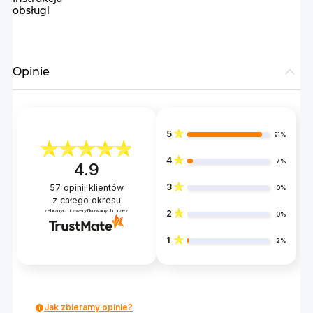
obsługi
Opinie
5
91%
4
7%
4.9
3
57
opinii klientów
0%
z całego okresu
zebranych i zweryfikowanych przez
2
0%
1
2%
Jak zbieramy opinie?