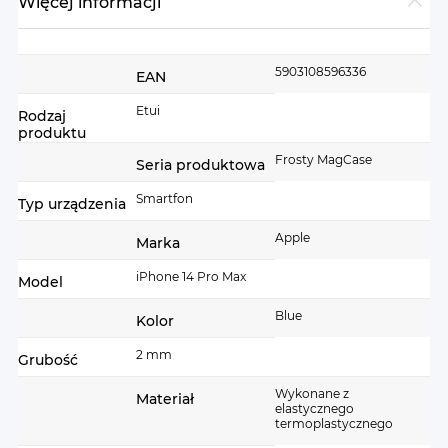
Więcej informacji
Więcej
5903108596336
EAN
informacji
Etui
Rodzaj
produktu
Frosty MagCase
Seria produktowa
Smartfon
Typ urządzenia
Apple
Marka
iPhone 14 Pro Max
Model
Blue
Kolor
2 mm
Grubość
Wykonane z
Materiał
elastycznego
termoplastycznego