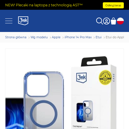
NEW! Plecaki na laptopa z technologią AST™
Odkryj teraz
Strona główna
Wg modelu
Apple
iPhone 14 Pro Max
Etui
Etui do Apple 
Przejdź
na
koniec
galerii