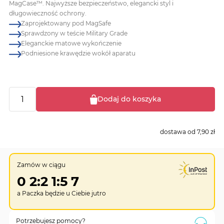
MagCase™. Najwyższe bezpieczeństwo, elegancki styl i
długowieczność ochrony.
Zaprojektowany pod MagSafe
Sprawdzony w teście Military Grade
Eleganckie matowe wykończenie
Podniesione krawędzie wokół aparatu
Dodaj do koszyka
dostawa od
7,90 zł
Zamów w ciągu
0
2
:
2
1
:
5
6
a Paczka będzie u Ciebie
jutro
Potrzebujesz pomocy?