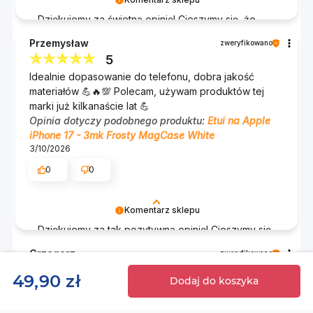
Komentarz sklepu
Dziękujemy za świetną opinię! Cieszymy się, że
nasz produkt idealnie pasuje na Twój telefon.
Przemysław
zweryfikowano
Twoje zadowolenie jest dla nas najważniejsze!
5
Zespół 3mk :)
Idealnie dopasowanie do telefonu, dobra jakość
materiałów 💪🔥💯 Polecam, używam produktów tej
marki już kilkanaście lat 💪
Opinia dotyczy podobnego produktu:
Etui na Apple
iPhone 17 - 3mk Frosty MagCase White
3/10/2026
0
0
Komentarz sklepu
Dziękujemy za tak pozytywną opinię! Cieszymy się,
że nasze produkty spełniają Twoje oczekiwania i
Grzegorz
zweryfikowano
że jesteś z nami już od kilkunastu lat. Twoje
1
zadowolenie jest dla nas najważniejsze. Polecamy
49,90 zł
Dodaj do koszyka
Słabe dopasowanie. Rusza się na telefonie. Jakoś z
się na przyszłość! Zespół 3mk :)
chińskiej platformy. Liczyłem na coś więcej.