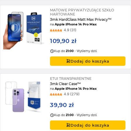
MATOWE PRYWATYZUJĄCE SZKŁO
HARTOWANE
3mk HardGlass Matt Max Privacy™
na
Apple iPhone 14 Pro Max
4.9 (31)
109,90 zł
Kup do
21:00
- Wyślemy dziś
Dodaj do koszyka
ETUI TRANSPARENTNE
3mk Clear Case™
na
Apple iPhone 14 Pro Max
4.9 (279)
39,90 zł
Kup do
21:00
- Wyślemy dziś
Dodaj do koszyka