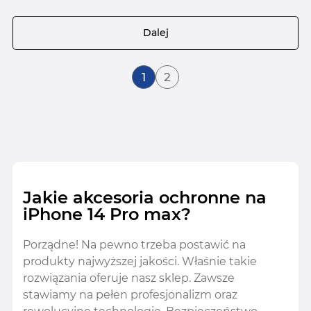
Strona
Dalej
Aktualnie czytasz stronę
Strona
1
2
Jakie akcesoria ochronne na
iPhone 14 Pro max?
Porządne! Na pewno trzeba postawić na
produkty najwyższej jakości. Właśnie takie
rozwiązania oferuje nasz sklep. Zawsze
stawiamy na pełen profesjonalizm oraz