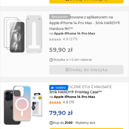
Bestseller
2x Szkło hartowane z aplikatorem na
Apple iPhone 14 Pro Max - 3mk HARDY®
Hardura 9H™
na
Apple iPhone 14 Pro Max
4.9 (271)
59,90 zł
Wysyłka w 1–2 dni robocze
Dodaj do koszyka
HOLOGRAFICZNE ETUI Z MAGSAFE
▶︎ wideo
3mk HARDY® PrisMag Case™
na
Apple iPhone 14 Pro Max
4.8 (11)
79,90 zł
Kup do
21:00
- Wyślemy dziś