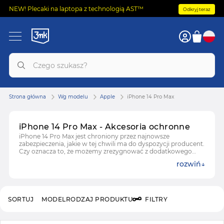
NEW! Plecaki na laptopa z technologią AST™
Odkryj teraz
Strona główna
Wg modelu
Apple
iPhone 14 Pro Max
iPhone 14 Pro Max - Akcesoria ochronne
iPhone 14 Pro Max jest chroniony przez najnowsze
zabezpieczenia, jakie w tej chwili ma do dyspozycji producent.
Czy oznacza to, że możemy zrezygnować z dodatkowego
zabezpieczenia? Oczywiście, że nie! Należy zadbać o
rozwiń
odpowiednio dopasowane akcesoria ochronne na
wyświetlacz iPhone 14 Pro Max, obudowę oraz aparat.
SORTUJ
MODEL
RODZAJ PRODUKTU
FILTRY