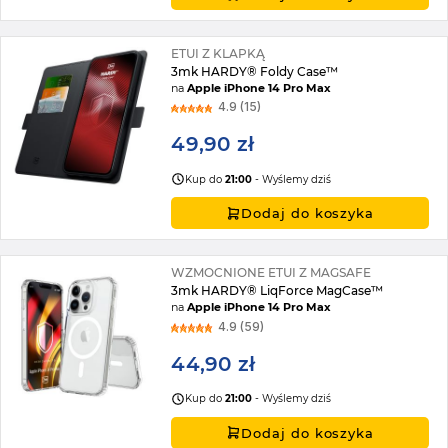
ETUI Z KLAPKĄ
3mk HARDY® Foldy Case™
na
Apple iPhone 14 Pro Max
4.9 (15)
49,90 zł
Kup do
21:00
- Wyślemy dziś
Dodaj do koszyka
WZMOCNIONE ETUI Z MAGSAFE
3mk HARDY® LiqForce MagCase™
na
Apple iPhone 14 Pro Max
4.9 (59)
44,90 zł
Kup do
21:00
- Wyślemy dziś
Dodaj do koszyka