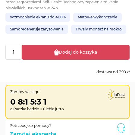
przed zagrożeniami. Self-Heal™ Technology zapewnia znikanie
niewielkich uszkodzeń w 24h.
Wzmocnienie ekranu do 400%
Matowe wykończenie
Samoregeneruje zarysowania
Trwały montaż na mokro
Dodaj do koszyka
dostawa od
7,90 zł
Zamów w ciągu
0
8
:
1
5
:
3
0
a Paczka będzie u Ciebie
jutro
Potrzebujesz pomocy?
Zapytaj eksperta