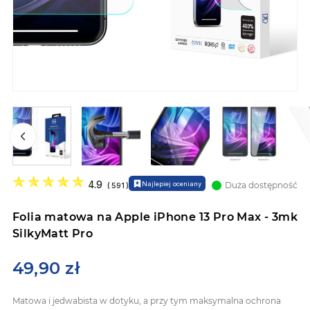
Przejdź
na
4.9
Najlepiej oceniany
Duża dostępność
(
591
)
początek
galerii
Folia matowa na Apple iPhone 13 Pro Max - 3mk
SilkyMatt Pro
49,90 zł
Matowa i jedwabista w dotyku, a przy tym maksymalna ochrona