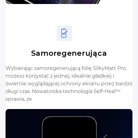
Samoregenerująca
Wybierając samoregenerującą folię SilkyMatt Pro,
możesz korzystać z jednej, idealnie gładkiej i
świetnie wyglądającej ochrony ekranu przez bardzo
długi czas. Nowatorska technologia Self-Heal™
sprawia, że