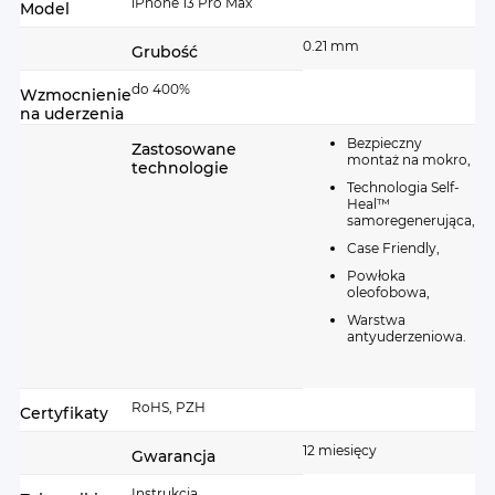
iPhone 13 Pro Max
Model
0.21 mm
Grubość
do 400%
Wzmocnienie
na uderzenia
Bezpieczny
Zastosowane
montaż na mokro,
technologie
Technologia Self-
Heal™
samoregenerująca,
Case Friendly,
Powłoka
oleofobowa,
Warstwa
antyuderzeniowa.
RoHS, PZH
Certyfikaty
12 miesięcy
Gwarancja
Instrukcja