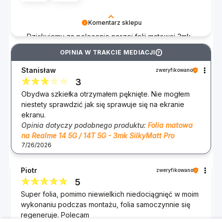
Komentarz sklepu
Dziękujemy za polecenie naszej folii matowej 3mk
SilkyMatt Pro na Google Pixel 9/9 Pro! Cieszymy
OPINIA W TRAKCIE MEDIACJI
?
się, że spełniła Twoje oczekiwania i mamy
nadzieję, że nadal będzie się świetnie sprawdzać.
Stanisław
zweryfikowano
Jeśli masz jakiekolwiek pytania lub potrzebujesz
3
pomocy, jesteśmy do dyspozycji. 😊
Obydwa szkiełka otrzymałem pęknięte. Nie mogłem
Zespół 3mk :)
niestety sprawdzić jak się sprawuje się na ekranie
ekranu.
Opinia dotyczy podobnego produktu:
Folia matowa
na Realme 14 5G / 14T 5G - 3mk SilkyMatt Pro
7/26/2026
Piotr
zweryfikowano
5
Super folia, pomimo niewielkich niedociągnięć w moim
wykonaniu podczas montażu, folia samoczynnie się
regeneruje. Polecam