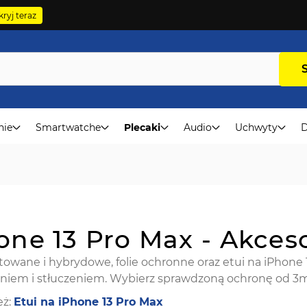
ryj teraz
nie
Smartwatche
Plecaki
Audio
Uchwyty
D
one 13 Pro Max - Akces
rtowane i hybrydowe, folie ochronne oraz etui na iPhone 
niem i stłuczeniem. Wybierz sprawdzoną ochronę od 3mk 
eż:
Etui na iPhone 13 Pro Max