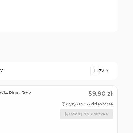
Strona
z
2
RY
59,90 zł
x/14 Plus - 3mk
Wysyłka w 1–2 dni robocze
Dodaj do koszyka