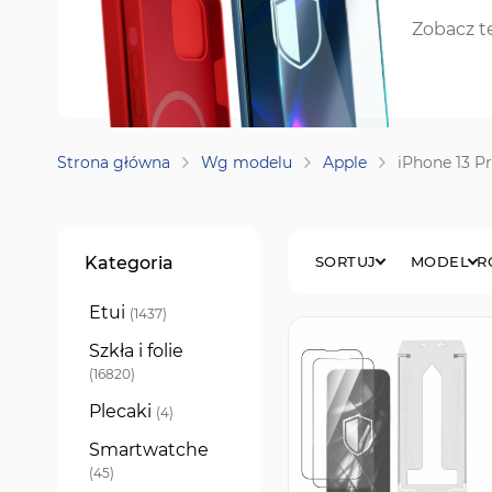
Zobacz t
Strona główna
Wg modelu
Apple
iPhone 13 P
Filtry
Kategoria
SORTUJ
MODEL
R
Etui
produkty
1437
Szkła i folie
produkty
16820
Plecaki
produkty
4
Smartwatche
produkty
45