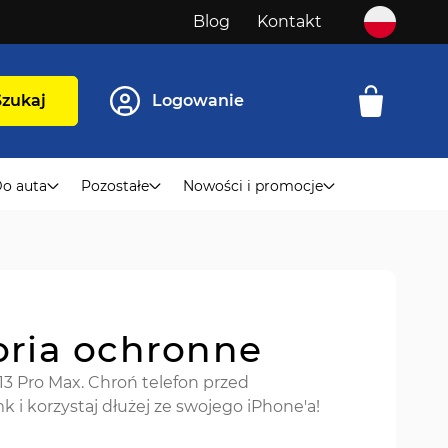
Blog
Kontakt
Szukaj
Logowanie
o auta
Pozostałe
Nowości i promocje
oria ochronne
13 Pro Max. Chroń telefon przed
i korzystaj dłużej ze swojego iPhone'a!