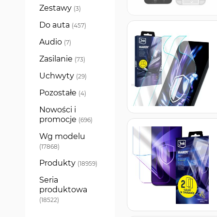
Zestawy
produkty
3
Do auta
produkty
457
Audio
produkty
7
Zasilanie
produkty
73
Uchwyty
produkty
29
Pozostałe
produkty
4
Nowości i
promocje
produkty
696
Wg modelu
produkty
17868
Produkty
produkty
18959
Seria
produktowa
produkty
18522