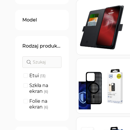
Model
Rodzaj produktu
Etui
produkty
13
Szkła na
ekran
produkty
6
Folie na
ekran
produkty
6