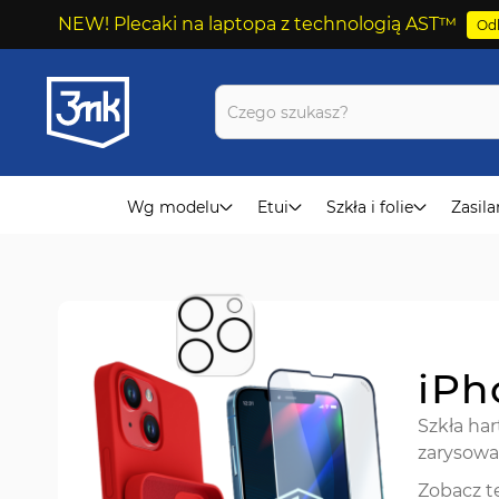
NEW! Plecaki na laptopa z technologią AST™
Odk
Przejdź
do
treści
Wg modelu
Etui
Szkła i folie
Zasila
iPh
Szkła ha
zarysowa
Zobacz t