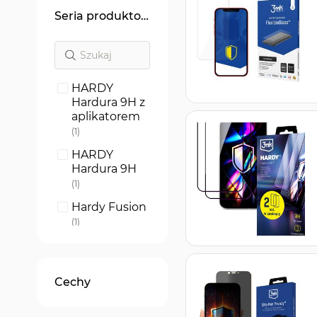
Seria produktowa
HARDY
Hardura 9H z
aplikatorem
produkt
1
HARDY
Hardura 9H
produkt
1
Hardy Fusion
produkt
1
HARDY
ARC+
produkt
1
Cechy
HARDY
Mellow
MagCase
produkt
1