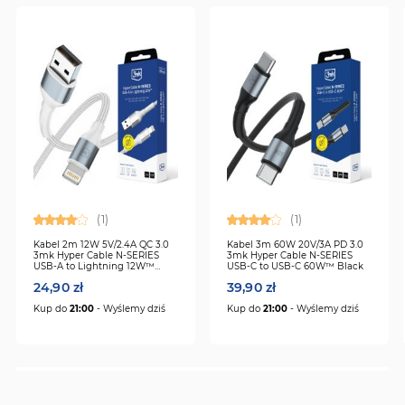
(1)
(1)
Kabel 2m 12W 5V/2.4A QC 3.0
Kabel 3m 60W 20V/3A PD 3.0
3mk Hyper Cable N-SERIES
3mk Hyper Cable N-SERIES
USB-A to Lightning 12W™
USB-C to USB-C 60W™ Black
White
24,90 zł
39,90 zł
Kup do
21:00
- Wyślemy dziś
Kup do
21:00
- Wyślemy dziś
0%
completed