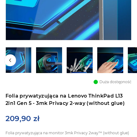
Przejdź
na
Duża dostępność
początek
galerii
Folia prywatyzująca na Lenovo ThinkPad L13
2in1 Gen 5 - 3mk Privacy 2-way (without glue)
209,90 zł
Folia prywatyzująca na monitor 3mk Privacy 2way™ (without glue)