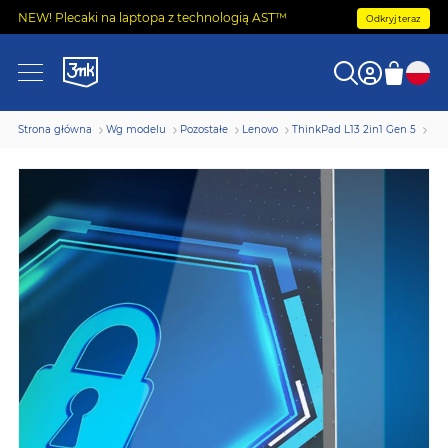
NEW! Plecaki na laptopa z technologią AST™
Odkryj teraz
Strona główna
Wg modelu
Pozostałe
Lenovo
ThinkPad L13 2in1 Gen 5
Fol
Przejdź
na
koniec
galerii