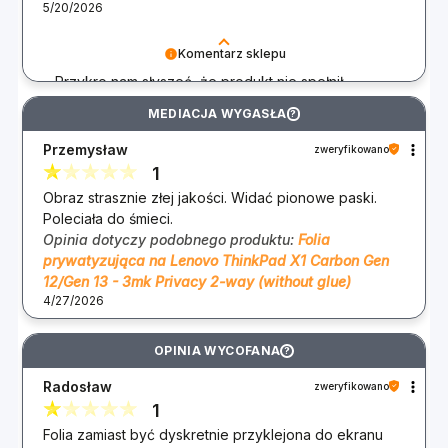
5/20/2026
Komentarz sklepu
Przykro nam słyszeć, że produkt nie spełnił
Twoich oczekiwań. Doceniamy Twoje uwagi
MEDIACJA WYGASŁA
?
dotyczące naklejek podtrzymujących i różnic w
produktach. Każda opinia jest dla nas ważna,
Przemysław
zweryfikowano
abyśmy mogli się rozwijać i poprawiać nasze
1
usługi. Jeśli masz dodatkowe pytania skontaktuj się
Obraz strasznie złej jakości. Widać pionowe paski.
z naszym Biurem Obsługi Klienta, chętnie
Poleciała do śmieci.
pomożemy. Zespół 3mk :)
Opinia dotyczy podobnego produktu:
Folia
prywatyzująca na Lenovo ThinkPad X1 Carbon Gen
12/Gen 13 - 3mk Privacy 2-way (without glue)
4/27/2026
OPINIA WYCOFANA
?
Radosław
zweryfikowano
1
Folia zamiast być dyskretnie przyklejona do ekranu