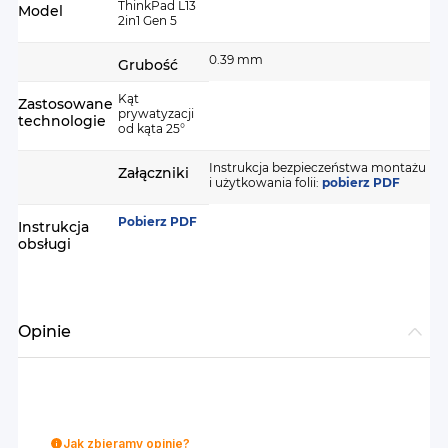
ThinkPad L13
Model
2in1 Gen 5
0.39 mm
Grubość
Kąt
Zastosowane
prywatyzacji
technologie
od kąta 25°
Instrukcja bezpieczeństwa montażu
Załączniki
i użytkowania folii:
pobierz PDF
Pobierz PDF
Instrukcja
obsługi
Opinie
Jak zbieramy opinie?