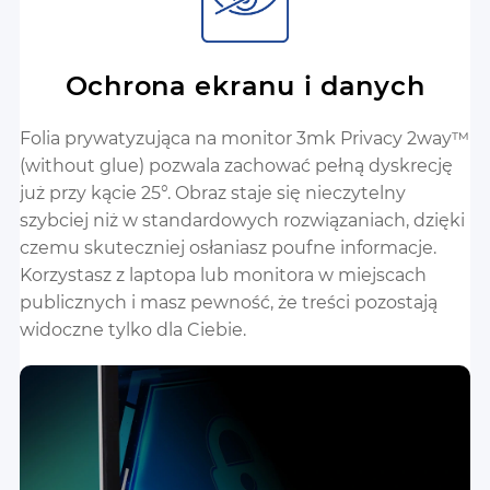
Ochrona ekranu i danych
Folia prywatyzująca na monitor 3mk Privacy 2way™
(without glue) pozwala zachować pełną dyskrecję
już przy kącie 25°. Obraz staje się nieczytelny
szybciej niż w standardowych rozwiązaniach, dzięki
czemu skuteczniej osłaniasz poufne informacje.
Korzystasz z laptopa lub monitora w miejscach
publicznych i masz pewność, że treści pozostają
widoczne tylko dla Ciebie.