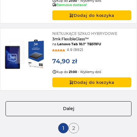
Kup do
21:00
- Wyślemy dziś
Darmowa dostawa!
Dodaj do koszyka
NIETŁUKĄCE SZKŁO HYBRYDOWE
3mk FlexibleGlass™
na
Lenovo Tab 10.1'' TB311FU
4.9 (892)
74,90 zł
Kup do
21:00
- Wyślemy dziś
Dodaj do koszyka
Strona
Dalej
Aktualnie czytasz stronę
Strona
1
2