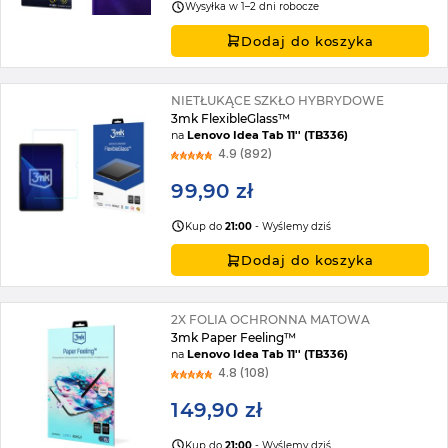
Wysyłka w 1–2 dni robocze
Dodaj do koszyka
NIETŁUKĄCE SZKŁO HYBRYDOWE
3mk FlexibleGlass™
na
Lenovo Idea Tab 11'' (TB336)
4.9 (892)
99,90 zł
Kup do
21:00
- Wyślemy dziś
Dodaj do koszyka
2X FOLIA OCHRONNA MATOWA
3mk Paper Feeling™
na
Lenovo Idea Tab 11'' (TB336)
4.8 (108)
149,90 zł
Kup do
21:00
- Wyślemy dziś