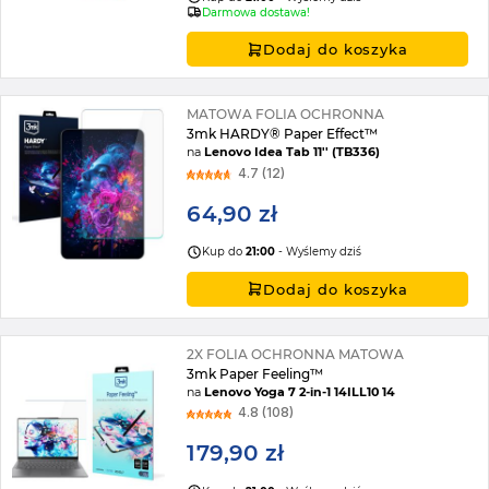
Darmowa dostawa!
Dodaj do koszyka
MATOWA FOLIA OCHRONNA
3mk HARDY® Paper Effect™
na
Lenovo Idea Tab 11'' (TB336)
4.7 (12)
64,90 zł
Kup do
21:00
- Wyślemy dziś
Dodaj do koszyka
2X FOLIA OCHRONNA MATOWA
3mk Paper Feeling™
na
Lenovo Yoga 7 2-in-1 14ILL10 14
4.8 (108)
179,90 zł