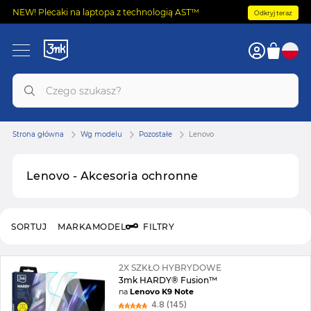
NEW! Plecaki na laptopa z technologią AST™
Odkryj teraz
Strona główna
Wg modelu
Pozostałe
Lenovo
Lenovo - Akcesoria ochronne
SORTUJ
MARKA
MODEL
FILTRY
2X SZKŁO HYBRYDOWE
3mk HARDY® Fusion™
na
Lenovo K9 Note
4.8 (145)