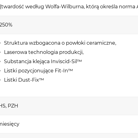
(twardość według Wolfa-Wilburna, którą określa norma
 na wyświetlaczu nie pojawiła się ani jedna rysa
 250%
Struktura wzbogacona o powłoki ceramiczne,
one na wymiar
Laserowa technologia produkcji,
Substancja klejąca Inviscid-Sil™
lexa dedykowanego do swojego modelu telef
Listki pozycjonujące Fit-In™
e szkło będzie chronić Twój wyświetlacz. Co wi
Listki Dust-Fix™
 szybko i perfekcyjnie przykleisz do ekranu 
ozycjonujących Fit-In™.
HS, PZH
 dedykowaną ochronę wyświetlacza i bezpro
lexibleGlass™!
miesięcy