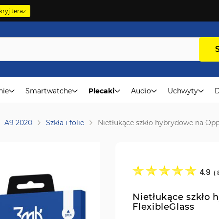
ryj teraz
nie
Smartwatche
Plecaki
Audio
Uchwyty
D
A9 2020
Szkła i folie
Nietłukące szkło hybrydowe na Opp
4.9
(
Nietłukące szkło
FlexibleGlass