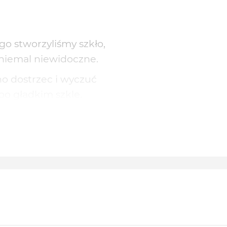
go stworzyliśmy szkło,
t niemal niewidoczne.
no dostrzec i wyczuć
po gładkim szkle.
erz FlexibleGlass™!
em upadki z wysokości