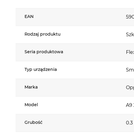
na twarde 
Więcej
Hybryda p
informacji
EAN
59
rozbiciem.
nawet, gdy
Rodzaj produktu
Szk
Seria produktowa
Fle
Typ urządzenia
Sm
Ideal
Marka
Op
FlexibleG
ceramiczne
Model
A9
masz pewn
czasie uży
Grubość
0.
Możesz trz