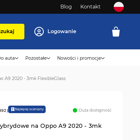
Blog
Kontakt
Szukaj
Logowanie
o auta
Pozostałe
Nowości i promocje
o A9 2020 - 3mk FlexibleGlass
Najlepiej oceniany
Duża dostępność
892
)
 hybrydowe na Oppo A9 2020 - 3mk