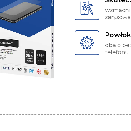
wzmacnia
zarysowa
Powłok
dba o be
telefonu