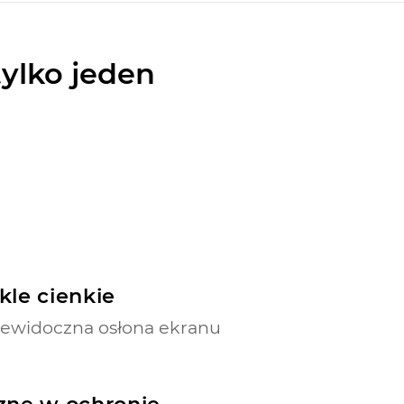
tylko jeden
kle cienkie
iewidoczna osłona ekranu
zne w ochronie