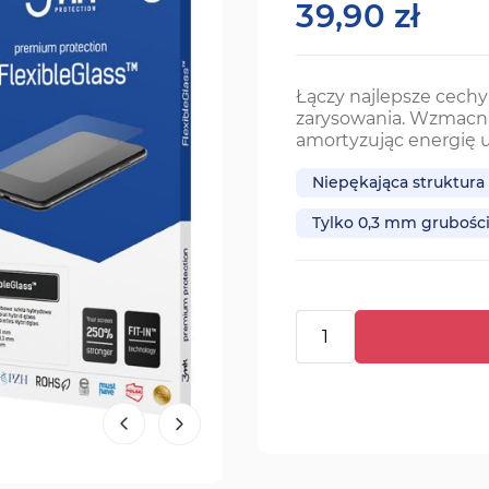
39,90 zł
Łączy najlepsze cechy f
zarysowania. Wzmacni
amortyzując energię u
Niepękająca struktura
Tylko 0,3 mm grubośc