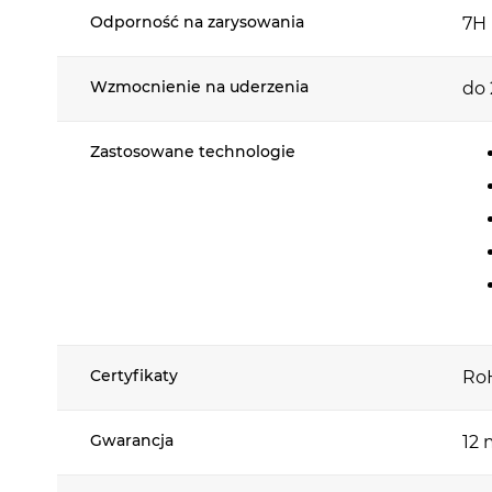
Odporność na zarysowania
7H 
zadba, aby
Wzmocnienie na uderzenia
do
Zastosowane technologie
Skroj
Wybierz F
pewność, ż
hybrydowe
naklejek p
Certyfikaty
Ro
Postaw na
Wybierz F
Gwarancja
12 