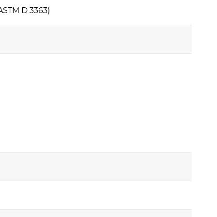
 ASTM D 3363)
.
onu. Masz wówczas
ęcej, nasze szkło
z pomocą wygodnych
blemowy montaż.