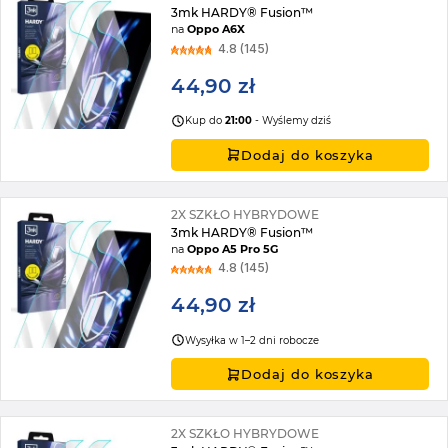
3mk HARDY® Fusion™
na
Oppo A6X
4.8 (145)
44,90 zł
Kup do
21:00
- Wyślemy dziś
Dodaj do koszyka
2X SZKŁO HYBRYDOWE
3mk HARDY® Fusion™
na
Oppo A5 Pro 5G
4.8 (145)
44,90 zł
Wysyłka w 1–2 dni robocze
Dodaj do koszyka
2X SZKŁO HYBRYDOWE