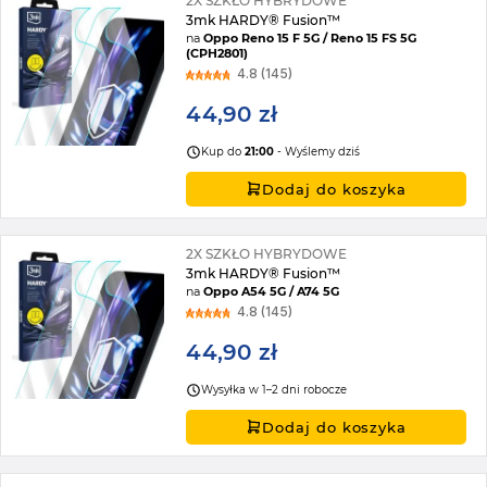
2X SZKŁO HYBRYDOWE
3mk HARDY® Fusion™
na
Oppo Reno 15 F 5G / Reno 15 FS 5G
(CPH2801)
4.8 (145)
44,90 zł
Kup do
21:00
- Wyślemy dziś
Dodaj do koszyka
2X SZKŁO HYBRYDOWE
3mk HARDY® Fusion™
na
Oppo A54 5G / A74 5G
4.8 (145)
44,90 zł
Wysyłka w 1–2 dni robocze
Dodaj do koszyka