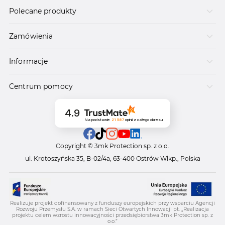
Polecane produkty
Zamówienia
Informacje
Centrum pomocy
4.9
Na podstawie
21 587
opinii
z całego okresu
Copyright © 3mk Protection sp. z o.o.
ul. Krotoszyńska 35, B-02/4a, 63-400 Ostrów Wlkp., Polska
Realizuje projekt dofinansowany z funduszy europejskich przy wsparciu Agencji
Rozwoju Przemysłu S.A. w ramach Sieci Otwartych Innowacji pt. „Realizacja
projektu celem wzrostu innowacyjności przedsiębiorstwa 3mk Protection sp. z
o.o.”