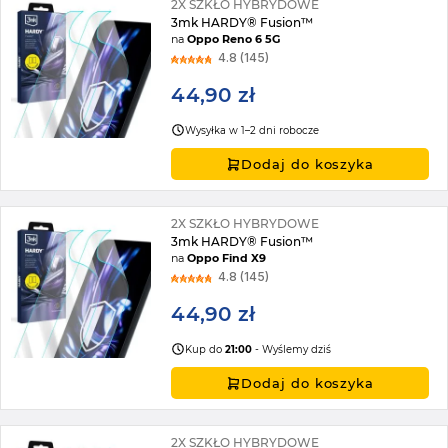
2X SZKŁO HYBRYDOWE
3mk HARDY® Fusion™
na
Oppo Reno 6 5G
4.8 (145)
44,90 zł
Wysyłka w 1–2 dni robocze
Dodaj do koszyka
2X SZKŁO HYBRYDOWE
3mk HARDY® Fusion™
na
Oppo Find X9
4.8 (145)
44,90 zł
Kup do
21:00
- Wyślemy dziś
Dodaj do koszyka
2X SZKŁO HYBRYDOWE