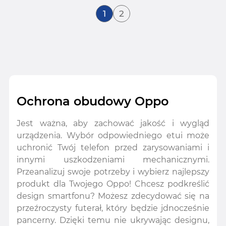
Aktualnie czytasz stronę
Strona
1
2
Ochrona obudowy Oppo
Jest ważna, aby zachować jakość i wygląd
urządzenia. Wybór odpowiedniego etui może
uchronić Twój telefon przed zarysowaniami i
innymi uszkodzeniami mechanicznymi.
Przeanalizuj swoje potrzeby i wybierz najlepszy
produkt dla Twojego Oppo! Chcesz podkreślić
design smartfonu? Możesz zdecydować się na
przeźroczysty futerał, który będzie jdnocześnie
pancerny. Dzięki temu nie ukrywając designu,