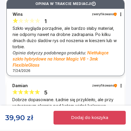
OPINIA W TRAKCIE MEDIACJI
?
Wins
zweryfikowano
1
Szkło wygląda porządnie, ale bardzo słaby materiał,
nie odporny nawet na drobne zadrapania. Po kilku
dniach dużo śladów rys od noszenia w kieszeni lub w
torbie.
Opinia dotyczy podobnego produktu:
Nietłukące
szkło hybrydowe na Honor Magic V6 - 3mk
FlexibleGlass
7/24/2026
Damian
zweryfikowano
5
Dobrze dopasowane. Ładnie się przykleiło, ale przy
wyłączonym ekranie pod kątem widać kolorowe
przebarwienia.
39,90 zł
Dodaj do koszyka
Opinia dotyczy podobnego produktu:
Nietłukące
szkło hybrydowe na OnePlus Nord 4 - 3mk
FlexibleGlass