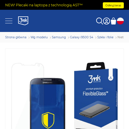
NEW! Plecaki na laptopa z technologią AST™
Odkryj teraz
Strona główna
Wg modelu
Samsung
Galaxy i9500 S4
Szkła i folie
Nietłuk
Przejdź
na
koniec
galerii