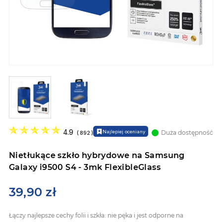
Przejdź
na
4.9
Najlepiej oceniany
Duża dostępność
(
892
)
początek
galerii
Nietłukące szkło hybrydowe na Samsung
Galaxy i9500 S4 - 3mk FlexibleGlass
39,90 zł
Łączy najlepsze cechy folii i szkła: nie pęka i jest odporne na