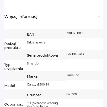
Więcej informacji
Więcej
5901571100791
EAN
informacji
Szkła na ekran
Rodzaj
produktu
FlexibleGlass
Seria produktowa
Smartfon
Typ
urządzenia
Samsung
Marka
Galaxy i9500 S4
Model
0.3 mm
Grubość
7H (twardość według
Odporność
Wolfa-Wilburna, którą