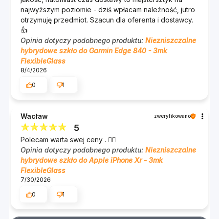
najwyższym poziomie - dziś wpłacam należność, jutro
otrzymuję przedmiot. Szacun dla oferenta i dostawcy.
👍️
Opinia dotyczy podobnego produktu:
Niezniszczalne
hybrydowe szkło do Garmin Edge 840 - 3mk
FlexibleGlass
8/4/2026
0
1
Wacław
zweryfikowano
5
Polecam warta swej ceny . 👍🏻
Opinia dotyczy podobnego produktu:
Niezniszczalne
hybrydowe szkło do Apple iPhone Xr - 3mk
FlexibleGlass
7/30/2026
0
1