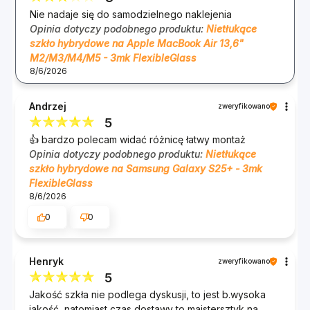
Zestaw zawiera
Nie nadaje się do samodzielnego naklejenia
Opinia dotyczy podobnego produktu:
Nietłukące
szkło hybrydowe na Apple MacBook Air 13,6"
1 szt. FlexibleGlass™ na ekran,
M2/M3/M4/M5 - 3mk FlexibleGlass
8/6/2026
naklejki Fit-In™ - ułatwiające
pozycjonowanie szkła,
Andrzej
zweryfikowano
listki Dust-Fix™ - pomagające usunąć
5
👍️ bardzo polecam widać różnicę łatwy montaż
drobiny kurzu,
Opinia dotyczy podobnego produktu:
Nietłukące
szkło hybrydowe na Samsung Galaxy S25+ - 3mk
Anti-Bubble Card™ - do usuwania
FlexibleGlass
bąbelków powietrza,
8/6/2026
0
0
Cleaning Set - do oczyszczenia ekranu,
opakowanie.
Henryk
zweryfikowano
5
Jakość szkła nie podlega dyskusji, to jest b.wysoka
jakość, natomiast czas dostawy to majstersztyk na