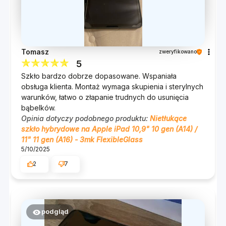
bezpieczeństwo. Specjalna powłoka
antybakteryjna, w którą wyposażony jest Flex,
zapewnia ochronę przed wirusami i bakteriami.
Ekran smartfona dotykamy codziennie
Tomasz
zweryfikowano
kilkadziesiąt razy. Warto zatem pomyśleć nie tylko
5
o bezpieczeństwie naszego urządzenia, ale również
Szkło bardzo dobrze dopasowane. Wspaniała
o bezpieczeństwie nas samych.
obsługa klienta. Montaż wymaga skupienia i sterylnych
warunków, łatwo o złapanie trudnych do usunięcia
Załóż na ekran naszą niezawodną hybrydę i
bąbelków.
zapomnij o jakichkolwiek zagrożeniach czyhających
Opinia dotyczy podobnego produktu:
Nietłukące
na Ciebie, przy okazji korzystania ze smartfona!
szkło hybrydowe na Apple iPad 10,9" 10 gen (A14) /
11" 11 gen (A16) - 3mk FlexibleGlass
5/10/2025
2
7
Błyskawiczna reakcja na
podgląd
dotyk