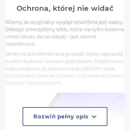
Ochrona, której nie widać
Wiemy, że oryginalny wygląd smartfona jest ważny.
Dlatego stworzyliśmy szkło, które nie tylko świetnie
chroni ekran, ale co więcej – jest niemal
niewidoczne.
Mniej niż pół milimetra to grubość, którą naprawdę
trudno dostrzec i wyczuć pod palcem. Dzięki temu,
masz wrażenie, że palec sunie po gładkim szkle.
Potrzebujesz solidnej ochrony w dyskretnej formie?
Wybierz FlexibleGlass™!
Rozwiń pełny opis