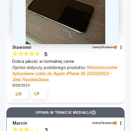
Nic tak nie irytuje, jak nieresponsywny ekran.
Dlatego zadbaliśmy, aby FlexibleGlass™
perfekcyjnie reagowało na dotyk palca. Jeśli lubisz
grać na telefonie, to postaw na naszą hybrydę.
Gwarantujemy, że Cię nie zawiedzie.
Sławomir
zweryfikowano
Dotyk i akcja. Co więcej, dzięki warstwie olefobowej
5
wyświetlacz jest chroniony przed zabrudzeniami.
Dobra jakość w normalnej cenie
Przyklej Flexa i ciesz się wysoko responsywnym i
Opinia dotyczy podobnego produktu:
Niezniszczalne
czystym ekranem!
hybrydowe szkło do Apple iPhone SE 2020/2022 -
3mk FlexibleGlass
9/25/2023
3
7
OPINIA W TRAKCIE MEDIACJI
?
Marcin
zweryfikowano
3