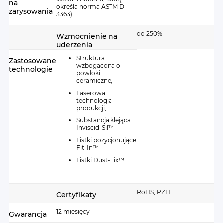
na
określa norma ASTM D
Ochrona, mocna jak nigdy
zarysowania
3363)
do 250%
Wzmocnienie ekranu o 250% robi różnicę. Z
Wzmocnienie na
uderzenia
naszym Flexem upadki z wysokości na twarde
Struktura
Zastosowane
podłoże staną się nieszkodliwe dla ekranu Twojego
wzbogacona o
technologie
telefonu.
powłoki
ceramiczne,
Hybryda pochłania energię uderzenia, skutecznie
Laserowa
technologia
chroniąc wyświetlacz przed rozbiciem. Dlatego z
produkcji,
FlexibleGlass™ możesz bez stresu korzystać z
Substancja klejąca
telefonu nawet, gdy wspinasz się na skały.
Inviscid-Sil™
Listki pozycjonujące
Fit-In™
Listki Dust-Fix™
RoHS, PZH
Certyfikaty
Idealnie gładki ekran
12 miesięcy
Gwarancja