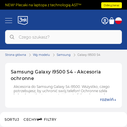
NEW! Plecaki na laptopa z technologią AST™
Odkryj teraz
Strona główna
Wg modelu
Samsung
Galaxy i9500 S4
Samsung Galaxy i9500 S4 - Akcesoria
ochronne
Akcesoria do Samsung Galaxy S4 i9500. Wszystko, czego
potrzebujesz, by uchronić swój telefon! Ochronne szkła
hybrydowe i hartowane, etui i case'y, folie ochronne do
rozwiń
Samsung Galaxy S4 i9500.
SORTUJ
CECHY
FILTRY