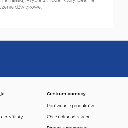
ia hałasu). Wybierz model, który idealnie
czenia dźwiękowe.
je
Centrum pomocy
Porównanie produktów
 certyfikaty
Chcę dokonać zakupu
Pomoc z montażem