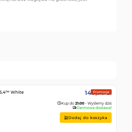
149,90 zł
 5.4™ White
Promocja
Kup do
21:00
- Wyślemy dziś
Darmowa dostawa!
Dodaj do koszyka