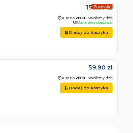
159,90 zł
Promocja
Kup do
21:00
- Wyślemy dziś
Darmowa dostawa!
Dodaj do koszyka
59,90 zł
Kup do
21:00
- Wyślemy dziś
Dodaj do koszyka