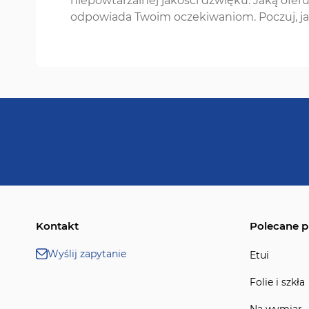
niepowtarzalnej jakości dźwięku. Jaką ofer
odpowiada Twoim oczekiwaniom. Poczuj, j
Kontakt
Polecane p
Wyślij zapytanie
Etui
Folie i szkła
Na wymiar