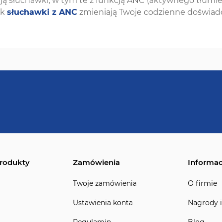
ują słuchawki, w tym te z funkcją ANC (aktywnego tłumien
ak
słuchawki z ANC
zmieniają Twoje codzienne doświad
rodukty
Zamówienia
Informac
Twoje zamówienia
O firmie
Ustawienia konta
Nagrody i
Regulamin
Blog