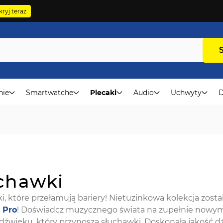
ryj teraz
nie
Smartwatche
Plecaki
Audio
Uchwyty
D
chawki
i, które przełamują bariery! Nietuzinkowa kolekcja zos
 Pro
! Doświadcz muzycznego świata na zupełnie nowym p
dźwięku, który przynoszą słuchawki. Doskonała jakość dź