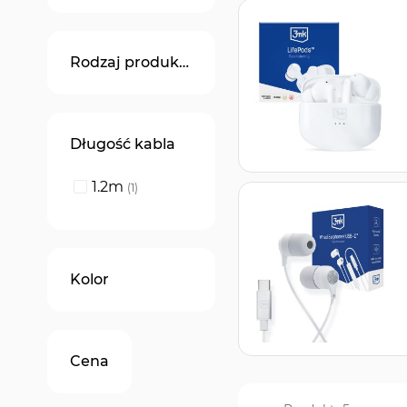
Rodzaj produktu
Długość kabla
1.2m
produkt
1
Kolor
Cena