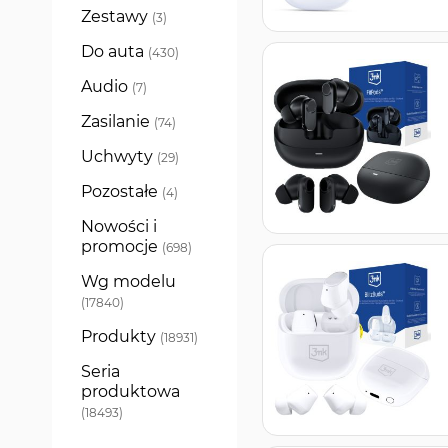
Zestawy
produkty
3
Do auta
produkty
430
Audio
produkty
7
Zasilanie
produkty
74
Uchwyty
produkty
29
Pozostałe
produkty
4
Nowości i
promocje
produkty
698
Wg modelu
produkty
17840
Produkty
produkty
18931
Seria
produktowa
produkty
18493