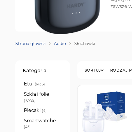
zawsze w 
Strona główna
Audio
Słuchawki
Filtry
Kategoria
SORTUJ
RODZAJ 
Etui
produkty
1436
Szkła i folie
produkty
16792
Plecaki
produkty
4
Smartwatche
produkty
45