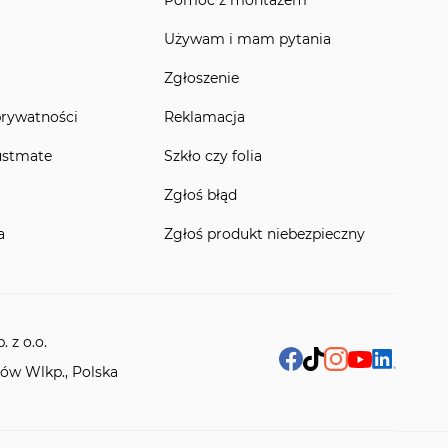
Używam i mam pytania
Zgłoszenie
prywatności
Reklamacja
ustmate
Szkło czy folia
Zgłoś błąd
a
Zgłoś produkt niebezpieczny
 z o.o.
rów Wlkp., Polska