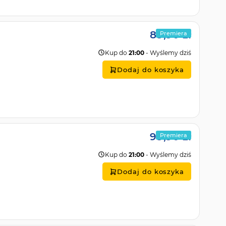
89,90 zł
Premiera
Kup do
21:00
- Wyślemy dziś
Dodaj do koszyka
99,90 zł
Premiera
Kup do
21:00
- Wyślemy dziś
Dodaj do koszyka