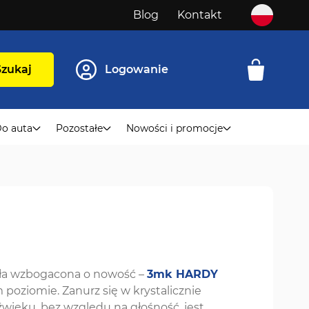
Blog
Kontakt
Szukaj
Logowanie
o auta
Pozostałe
Nowości i promocje
tała wzbogacona o nowość –
3mk HARDY
oziomie. Zanurz się w krystalicznie
więku, bez względu na głośność, jest