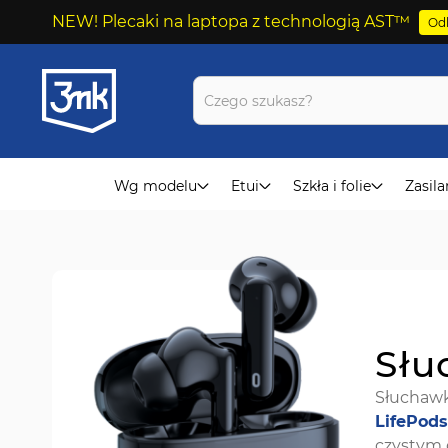
NEW! Plecaki na laptopa z technologią AST™
Odk
Przejdź
do
treści
Wg modelu
Etui
Szkła i folie
Zasila
Słu
Słuchawk
LifePods
czystym 