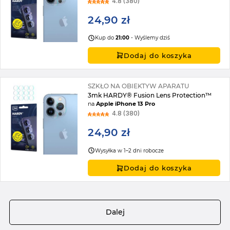
4.8 (380)
24,90 zł
Kup do
21:00
- Wyślemy dziś
Dodaj do koszyka
SZKŁO NA OBIEKTYW APARATU
3mk HARDY® Fusion Lens Protection™
na
Apple iPhone 13 Pro
4.8 (380)
24,90 zł
Wysyłka w 1–2 dni robocze
Dodaj do koszyka
Strona
Dalej