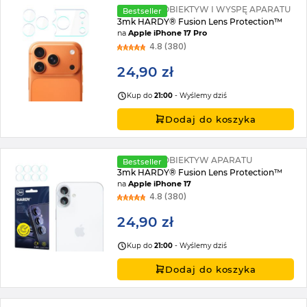
SZKŁO NA OBIEKTYW I WYSPĘ APARATU
Bestseller
3mk HARDY® Fusion Lens Protection™
na
Apple iPhone 17 Pro
4.8 (380)
24,90 zł
Kup do
21:00
- Wyślemy dziś
Dodaj do koszyka
SZKŁO NA OBIEKTYW APARATU
Bestseller
3mk HARDY® Fusion Lens Protection™
na
Apple iPhone 17
4.8 (380)
24,90 zł
Kup do
21:00
- Wyślemy dziś
Dodaj do koszyka