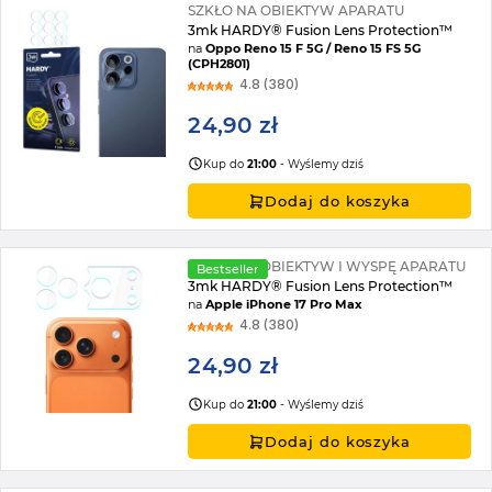
SZKŁO NA OBIEKTYW APARATU
3mk HARDY® Fusion Lens Protection™
na
Oppo Reno 15 F 5G / Reno 15 FS 5G
(CPH2801)
4.8 (380)
24,90 zł
Kup do
21:00
- Wyślemy dziś
Dodaj do koszyka
SZKŁO NA OBIEKTYW I WYSPĘ APARATU
Bestseller
3mk HARDY® Fusion Lens Protection™
na
Apple iPhone 17 Pro Max
4.8 (380)
24,90 zł
Kup do
21:00
- Wyślemy dziś
Dodaj do koszyka