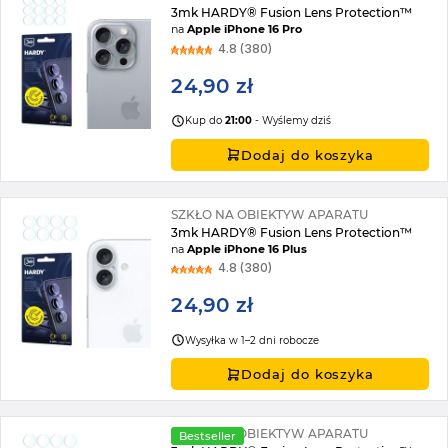
3mk HARDY® Fusion Lens Protection™
na
Apple iPhone 16 Pro
4.8 (380)
24,90 zł
Kup do
21:00
- Wyślemy dziś
Dodaj do koszyka
SZKŁO NA OBIEKTYW APARATU
3mk HARDY® Fusion Lens Protection™
na
Apple iPhone 16 Plus
4.8 (380)
24,90 zł
Wysyłka w 1–2 dni robocze
Dodaj do koszyka
SZKŁO NA OBIEKTYW APARATU
Bestseller