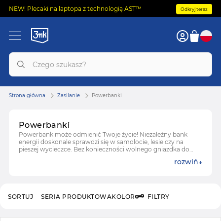
NEW! Plecaki na laptopa z technologią AST™
Odkryj teraz
Strona główna
Zasilanie
Powerbanki
Powerbanki
Powerbank może odmienić Twoje życie! Niezależny bank
energii doskonale sprawdzi się w samolocie, lesie czy na
pieszej wycieczce. Bez konieczności wolnego gniazdka do
ładowania telefonu czy laptopa. Sprawdź ofertę 3mk, aby
rozwiń
zawsze być gotowym na szybkie doładowanie.
SORTUJ
SERIA PRODUKTOWA
KOLOR
FILTRY