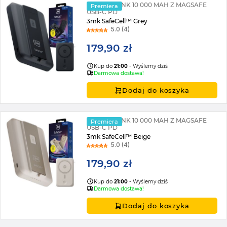
POWERBANK 10 000 MAH Z MAGSAFE
Premiera
USB-C PD
3mk SafeCell™ Grey
5.0 (4)
179,90 zł
Kup do
21:00
- Wyślemy dziś
Darmowa dostawa!
Dodaj do koszyka
POWERBANK 10 000 MAH Z MAGSAFE
Premiera
USB-C PD
3mk SafeCell™ Beige
5.0 (4)
179,90 zł
Kup do
21:00
- Wyślemy dziś
Darmowa dostawa!
Dodaj do koszyka