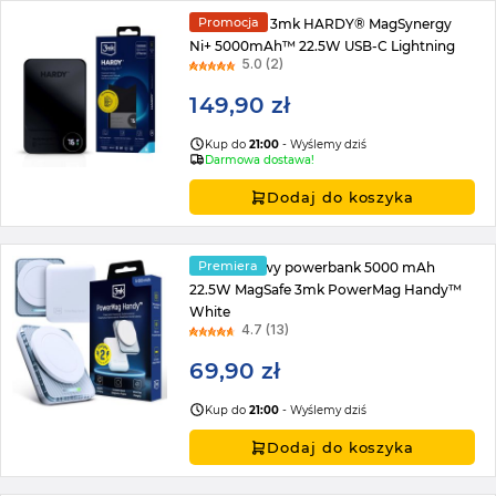
Promocja
Powerbank 3mk HARDY® MagSynergy
Ni+ 5000mAh™ 22.5W USB-C Lightning
5.0 (2)
149,90 zł
Kup do
21:00
- Wyślemy dziś
Darmowa dostawa!
Dodaj do koszyka
Premiera
Kompaktowy powerbank 5000 mAh
22.5W MagSafe 3mk PowerMag Handy™
White
4.7 (13)
69,90 zł
Kup do
21:00
- Wyślemy dziś
Dodaj do koszyka