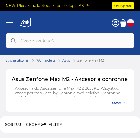
NEW! Plecaki na laptopa z technologią AST™
Odkryj teraz
Strona główna
Wg modelu
Asus
Zenfone Max M2
Asus Zenfone Max M2 - Akcesoria ochronne
Akcesoria do Asus Zenfone Max M2 ZB633KL. Wszystko,
czego potrzebujesz, by uchronić swój telefon! Ochronne
szkła hybrydowe i hartowane, etui i case'y, folie ochronne
rozwiń
do Asus Zenfone Max M2 ZB633KL.
SORTUJ
CECHY
FILTRY