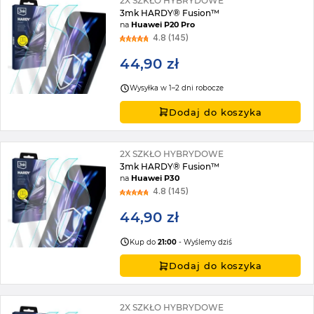
2X SZKŁO HYBRYDOWE
3mk HARDY® Fusion™
na
Huawei P20 Pro
4.8 (145)
44,90 zł
Wysyłka w 1–2 dni robocze
Dodaj do koszyka
2X SZKŁO HYBRYDOWE
3mk HARDY® Fusion™
na
Huawei P30
4.8 (145)
44,90 zł
Kup do
21:00
- Wyślemy dziś
Dodaj do koszyka
2X SZKŁO HYBRYDOWE