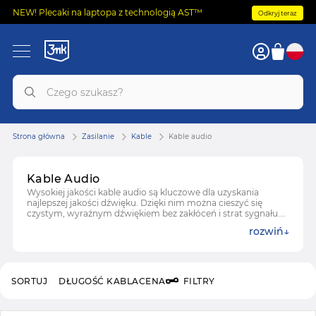
NEW! Plecaki na laptopa z technologią AST™
Odkryj teraz
Strona główna
Zasilanie
Kable
Kable audio
Kable Audio
Wysokiej jakości kable audio są kluczowe dla uzyskania
najlepszej jakości dźwięku. Dzięki nim można cieszyć się
czystym, wyraźnym dźwiękiem bez zakłóceń i strat sygnału.
Inwestując w odpowiednie kable, można zapewnić sobie
rozwiń
optymalne wrażenia słuchowe, niezależnie od tego, czy
słuchasz muzyki, oglądasz filmy, czy grasz w gry. Kable audio
są zaprojektowane, aby minimalizować szumy, co jest
szczególnie ważne dla audiofilów oraz profesjonalistów.
SORTUJ
DŁUGOŚĆ KABLA
CENA
FILTRY