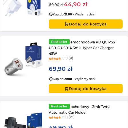
44,90 zł
69,90 zł
Regular
Special
Price
Kup do
21:00
- Wyślemy dziś
Price
Dodaj do koszyka
Bestseller
Ładowarka samochodowa PD QC PSS
USB-C USB-A 3mk Hyper Car Charger
45W
5.0 (9)
69,90 zł
Kup do
21:00
- Wyślemy dziś
Dodaj do koszyka
Bestseller
Uchwyt samochodowy - 3mk Twist
Automatic Car Holder
5.0 (21)
49,90 zł