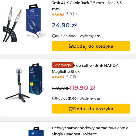
3mk AUX Cable Jack 3,5 mm - Jack 3,5
mm
5.0 (1)
24,90 zł
Kup do
21:00
- Wyślemy dziś
Dodaj do koszyka
Promocja
Uchwyt kijek do selfie - 3mk HARDY
MagSelfie Stick
4.7 (9)
119,90 zł
149,90 zł
Regular
Special
Price
Kup do
21:00
- Wyślemy dziś
Price
Dodaj do koszyka
Uchwyt samochodowy na zagłówek 3mk
Single Headrest Holder™