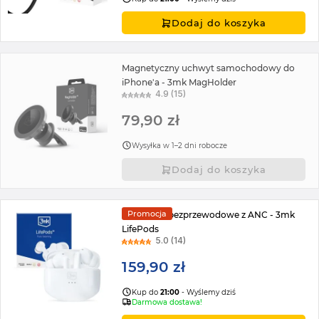
Dodaj do koszyka
Magnetyczny uchwyt samochodowy do
iPhone'a - 3mk MagHolder
4.9 (15)
79,90 zł
Wysyłka w 1–2 dni robocze
Dodaj do koszyka
Promocja
Słuchawki bezprzewodowe z ANC - 3mk
LifePods
5.0 (14)
159,90 zł
Kup do
21:00
- Wyślemy dziś
Darmowa dostawa!