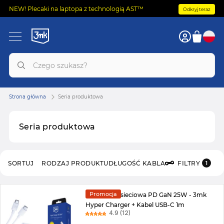
NEW! Plecaki na laptopa z technologią AST™
Odkryj teraz
Strona główna
Seria produktowa
Seria produktowa
SORTUJ
RODZAJ PRODUKTU
DŁUGOŚĆ KABLA
FILTRY
1
Promocja
Ładowarka sieciowa PD GaN 25W - 3mk
Hyper Charger + Kabel USB-C 1m
4.9 (12)