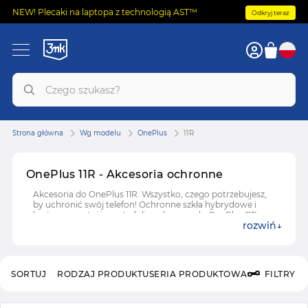
NEW! Plecaki na laptopa z technologią AST™
Odkryj teraz
Strona główna
Wg modelu
OnePlus
11R
OnePlus 11R - Akcesoria ochronne
Akcesoria do OnePlus 11R. Wszystko, czego potrzebujesz,
by uchronić swój telefon! Ochronne szkła hybrydowe i
hartowane, etui i case'y, folie ochronne do OnePlus 11R.
rozwiń
SORTUJ
RODZAJ PRODUKTU
SERIA PRODUKTOWA
FILTRY