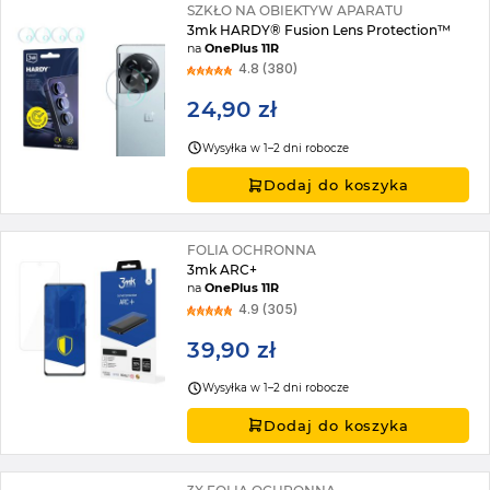
SZKŁO NA OBIEKTYW APARATU
3mk HARDY® Fusion Lens Protection™
na
OnePlus 11R
4.8 (380)
24,90 zł
Wysyłka w 1–2 dni robocze
Dodaj do koszyka
FOLIA OCHRONNA
3mk ARC+
na
OnePlus 11R
4.9 (305)
39,90 zł
Wysyłka w 1–2 dni robocze
Dodaj do koszyka