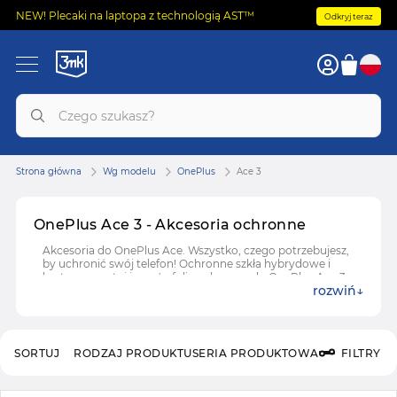
NEW! Plecaki na laptopa z technologią AST™
Odkryj teraz
Strona główna
Wg modelu
OnePlus
Ace 3
OnePlus Ace 3 - Akcesoria ochronne
Akcesoria do OnePlus Ace. Wszystko, czego potrzebujesz,
by uchronić swój telefon! Ochronne szkła hybrydowe i
hartowane, etui i case'y, folie ochronne do OnePlus Ace 3.
rozwiń
SORTUJ
RODZAJ PRODUKTU
SERIA PRODUKTOWA
FILTRY