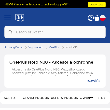
NEW! Plecaki na laptopa z technologią AST™
Odkryj teraz
Strona główna
Wg modelu
OnePlus
Nord N30
OnePlus Nord N30 - Akcesoria ochronne
Akcesoria do OnePlus Nord N30. Wszystko, czego
potrzebujesz, by uchronić swój telefon! Ochronne szkła
hybrydowe i hartowane, etui i case'y, folie ochronne do
rozwiń
OnePlus Nord N30.
SORTUJ
RODZAJ PRODUKTU
SERIA PRODUKTOWA
FILTRY