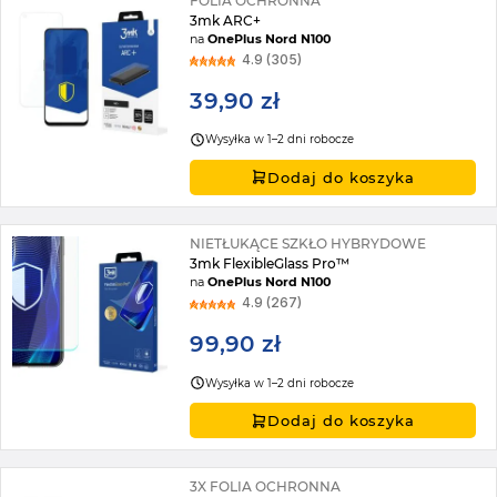
FOLIA OCHRONNA
3mk ARC+
na
OnePlus Nord N100
4.9 (305)
39,90 zł
Wysyłka w 1–2 dni robocze
Dodaj do koszyka
NIETŁUKĄCE SZKŁO HYBRYDOWE
3mk FlexibleGlass Pro™
na
OnePlus Nord N100
4.9 (267)
99,90 zł
Wysyłka w 1–2 dni robocze
Dodaj do koszyka
3X FOLIA OCHRONNA