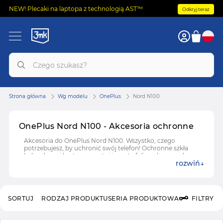
NEW! Plecaki na laptopa z technologią AST™
Odkryj teraz
Strona główna
Wg modelu
OnePlus
Nord N100
OnePlus Nord N100 - Akcesoria ochronne
Akcesoria do OnePlus Nord N100. Wszystko, czego
potrzebujesz, by uchronić swój telefon! Ochronne szkła
hybrydowe i hartowane, etui i case'y, folie ochronne do
rozwiń
OnePlus Nord N100.
SORTUJ
RODZAJ PRODUKTU
SERIA PRODUKTOWA
FILTRY