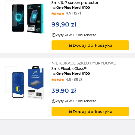
3mk 1UP screen protector
na
OnePlus Nord N100
4.9 (127)
99,90 zł
Wysyłka w 1–2 dni robocze
Dodaj do koszyka
NIETŁUKĄCE SZKŁO HYBRYDOWE
3mk FlexibleGlass™
na
OnePlus Nord N100
4.9 (892)
39,90 zł
Wysyłka w 1–2 dni robocze
Dodaj do koszyka