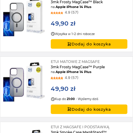
3mk Frosty MagCase™ Black
na
Apple iPhone 14 Plus
4.9 (57)
49,90 zł
Wysyłka w 1–2 dni robocze
Dodaj do koszyka
ETUI MATOWE Z MAGSAFE
3mk Frosty MagCase™ Purple
na
Apple iPhone 14 Plus
4.9 (57)
49,90 zł
Kup do
21:00
- Wyślemy dziś
Dodaj do koszyka
ETUI Z MAGSAFE I PODSTAWKĄ
3mk Smoke Case Mag&Stand™