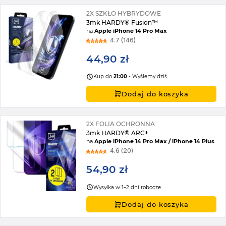
2X SZKŁO HYBRYDOWE
3mk HARDY® Fusion™
na
Apple iPhone 14 Pro Max
4.7 (146)
44,90 zł
Kup do
21:00
- Wyślemy dziś
Dodaj do koszyka
2X FOLIA OCHRONNA
3mk HARDY® ARC+
na
Apple iPhone 14 Pro Max / iPhone 14 Plus
4.6 (20)
54,90 zł
Wysyłka w 1–2 dni robocze
Dodaj do koszyka