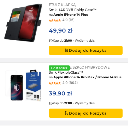
ETUI Z KLAPKĄ
3mk HARDY® Foldy Case™
na
Apple iPhone 14 Plus
4.9 (15)
49,90 zł
Kup do
21:00
- Wyślemy dziś
Dodaj do koszyka
NIETŁUKĄCE SZKŁO HYBRYDOWE
Bestseller
3mk FlexibleGlass™
na
Apple iPhone 14 Pro Max / iPhone 14 Plus
4.9 (894)
39,90 zł
Kup do
21:00
- Wyślemy dziś
Dodaj do koszyka