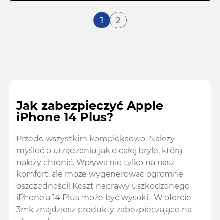
Aktualnie czytasz stronę
Strona
1
2
Jak zabezpieczyć Apple
iPhone 14 Plus?
Przede wszystkim kompleksowo. Należy
myśleć o urządzeniu jak o całej bryle, którą
należy chronić. Wpływa nie tylko na nasz
komfort, ale może wygenerować ogromne
oszczędności! Koszt naprawy uszkodzonego
iPhone’a 14 Plus może być wysoki. W ofercie
3mk znajdziesz produkty zabezpieczające na