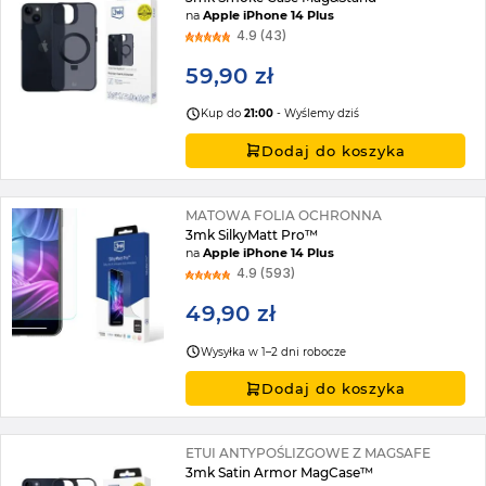
na
Apple iPhone 14 Plus
4.9 (43)
59,90 zł
Kup do
21:00
- Wyślemy dziś
Dodaj do koszyka
MATOWA FOLIA OCHRONNA
3mk SilkyMatt Pro™
na
Apple iPhone 14 Plus
4.9 (593)
49,90 zł
Wysyłka w 1–2 dni robocze
Dodaj do koszyka
ETUI ANTYPOŚLIZGOWE Z MAGSAFE
3mk Satin Armor MagCase™