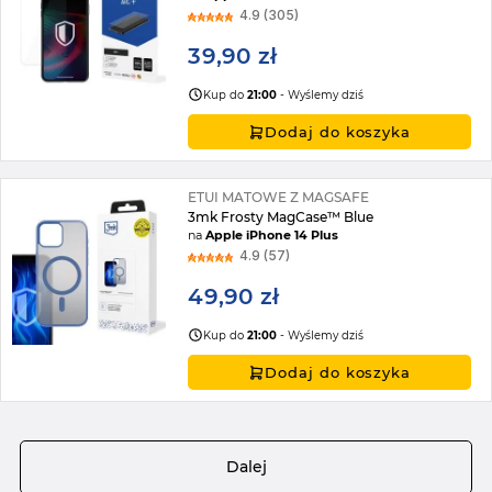
4.9 (305)
39,90 zł
Kup do
21:00
- Wyślemy dziś
Dodaj do koszyka
ETUI MATOWE Z MAGSAFE
3mk Frosty MagCase™ Blue
na
Apple iPhone 14 Plus
4.9 (57)
49,90 zł
Kup do
21:00
- Wyślemy dziś
Dodaj do koszyka
Strona
Dalej