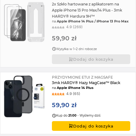
Zobacz też:
folie i szkła ochronne do Apple iPhone 14 Plus
2x Szkło hartowane z aplikatorem na
Apple iPhone 13 Pro Max/14 Plus - 3mk
HARDY® Hardura 9H™
na
Apple iPhone 14 Plus / iPhone 13 Pro Max
4.9 (269)
59,90 zł
Wysyłka w 1–2 dni robocze
Dodaj do koszyka
PRZYDYMIONE ETUI Z MAGSAFE
3mk HARDY® Hazy MagCase™ Black
na
Apple iPhone 14 Plus
4.9 (65)
59,90 zł
Kup do
21:00
- Wyślemy dziś
Dodaj do koszyka