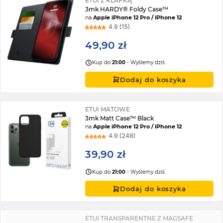
ETUI Z KLAPKĄ
3mk HARDY® Foldy Case™
na
Apple iPhone 12 Pro / iPhone 12
4.9 (15)
49,90 zł
Kup do
21:00
- Wyślemy dziś
Dodaj do koszyka
ETUI MATOWE
3mk Matt Case™ Black
na
Apple iPhone 12 Pro / iPhone 12
4.9 (248)
39,90 zł
Kup do
21:00
- Wyślemy dziś
Dodaj do koszyka
ETUI TRANSPARENTNE Z MAGSAFE