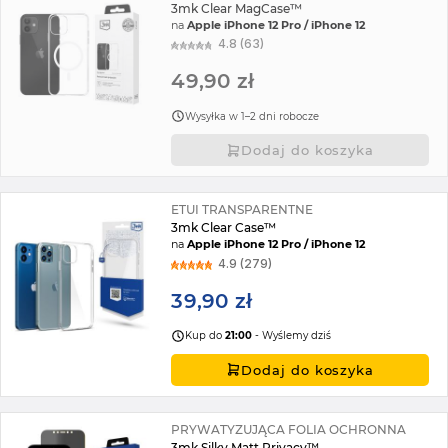
3mk Clear MagCase™
na
Apple iPhone 12 Pro / iPhone 12
4.8 (63)
49,90 zł
Wysyłka w 1–2 dni robocze
Dodaj do koszyka
ETUI TRANSPARENTNE
3mk Clear Case™
na
Apple iPhone 12 Pro / iPhone 12
4.9 (279)
39,90 zł
Kup do
21:00
- Wyślemy dziś
Dodaj do koszyka
PRYWATYZUJĄCA FOLIA OCHRONNA
3mk Silky Matt Privacy™