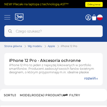
NEW! Plecaki na laptopa z technologią AST™
Odkryj teraz
Strona główna
Wg modelu
Apple
iPhone 12 Pro
iPhone 12 Pro - Akcesoria ochronne
iPhone 12 Pro to jeden z najwyżej lokowanych w portfolio
smartfonów. Producent zaskoczył swoich fanów świetnym
designem, o którym przypominają m.in. idealnie płaskie
boczne ramki konstrukcji. W sprzedaży są dostępne akcesoria
rozwiń
ochronne na iPhone 12 Pro, aby wydłużyć jego życie.
Zobacz też:
Etui do iPhone 12 Pro
Zobacz też:
Folia i szkła ochronne do iPhone 12 Pro
SORTUJ
MODEL
RODZAJ PRODUKTU
FILTRY