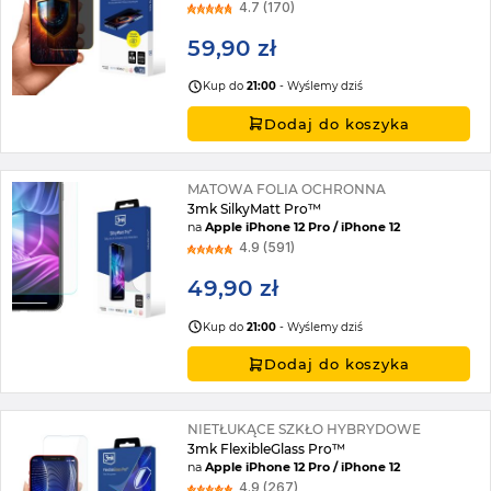
4.7 (170)
59,90 zł
Kup do
21:00
- Wyślemy dziś
Dodaj do koszyka
MATOWA FOLIA OCHRONNA
3mk SilkyMatt Pro™
na
Apple iPhone 12 Pro / iPhone 12
4.9 (591)
49,90 zł
Kup do
21:00
- Wyślemy dziś
Dodaj do koszyka
NIETŁUKĄCE SZKŁO HYBRYDOWE
3mk FlexibleGlass Pro™
na
Apple iPhone 12 Pro / iPhone 12
4.9 (267)