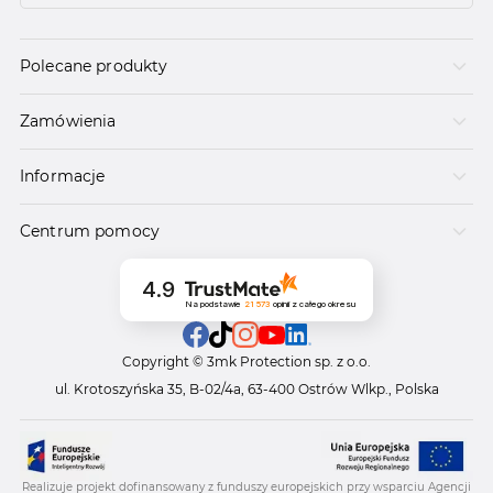
Polecane produkty
Zamówienia
Informacje
Centrum pomocy
4.9
Na podstawie
21 573
opinii
z całego okresu
Copyright © 3mk Protection sp. z o.o.
ul. Krotoszyńska 35, B-02/4a, 63-400 Ostrów Wlkp., Polska
Realizuje projekt dofinansowany z funduszy europejskich przy wsparciu Agencji