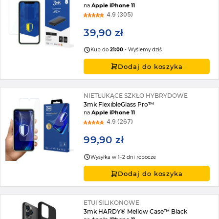
na
Apple iPhone 11
4.9 (305)
39,90 zł
Kup do
21:00
- Wyślemy dziś
Dodaj do koszyka
NIETŁUKĄCE SZKŁO HYBRYDOWE
3mk FlexibleGlass Pro™
na
Apple iPhone 11
4.9 (267)
99,90 zł
Wysyłka w 1–2 dni robocze
Dodaj do koszyka
ETUI SILIKONOWE
3mk HARDY® Mellow Case™ Black