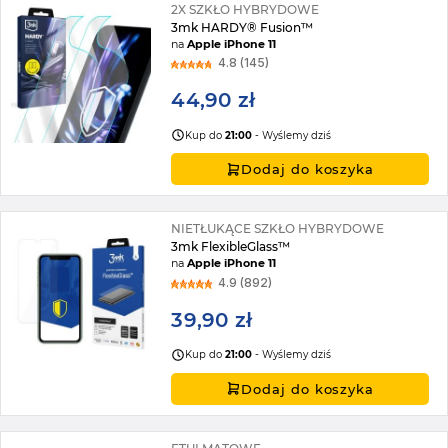
2X SZKŁO HYBRYDOWE
3mk HARDY® Fusion™
na
Apple iPhone 11
4.8 (145)
44,90 zł
Kup do
21:00
- Wyślemy dziś
Dodaj do koszyka
NIETŁUKĄCE SZKŁO HYBRYDOWE
3mk FlexibleGlass™
na
Apple iPhone 11
4.9 (892)
39,90 zł
Kup do
21:00
- Wyślemy dziś
Dodaj do koszyka