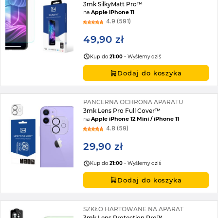
3mk SilkyMatt Pro™
na
Apple iPhone 11
4.9 (591)
49,90 zł
Kup do
21:00
- Wyślemy dziś
Dodaj do koszyka
PANCERNA OCHRONA APARATU
3mk Lens Pro Full Cover™
na
Apple iPhone 12 Mini / iPhone 11
4.8 (59)
29,90 zł
Kup do
21:00
- Wyślemy dziś
Dodaj do koszyka
SZKŁO HARTOWANE NA APARAT
3mk Lens Protection Pro™