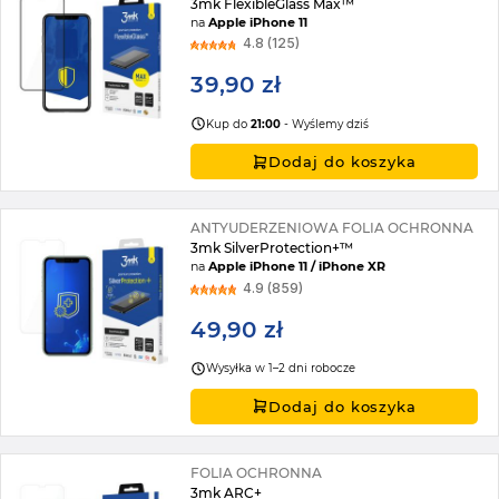
3mk FlexibleGlass Max™
na
Apple iPhone 11
4.8 (125)
39,90 zł
Kup do
21:00
- Wyślemy dziś
Dodaj do koszyka
ANTYUDERZENIOWA FOLIA OCHRONNA
3mk SilverProtection+™
na
Apple iPhone 11 / iPhone XR
4.9 (859)
49,90 zł
Wysyłka w 1–2 dni robocze
Dodaj do koszyka
FOLIA OCHRONNA
3mk ARC+