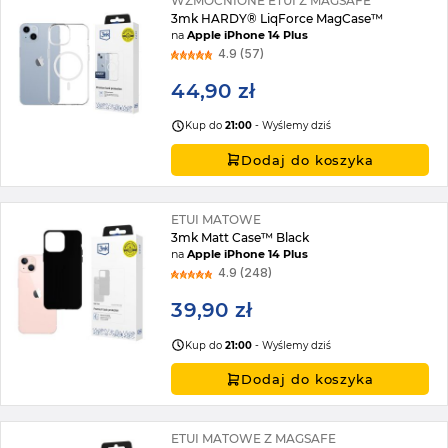
WZMOCNIONE ETUI Z MAGSAFE
3mk HARDY® LiqForce MagCase™
na
Apple iPhone 14 Plus
4.9 (57)
44,90 zł
Kup do
21:00
- Wyślemy dziś
Dodaj do koszyka
ETUI MATOWE
3mk Matt Case™ Black
na
Apple iPhone 14 Plus
4.9 (248)
39,90 zł
Kup do
21:00
- Wyślemy dziś
Dodaj do koszyka
ETUI MATOWE Z MAGSAFE