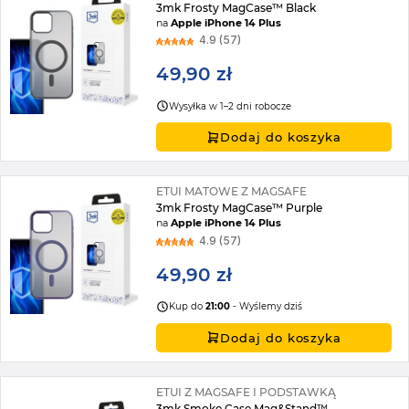
3mk Frosty MagCase™ Black
na
Apple iPhone 14 Plus
4.9 (57)
49,90 zł
Wysyłka w 1–2 dni robocze
Dodaj do koszyka
ETUI MATOWE Z MAGSAFE
3mk Frosty MagCase™ Purple
na
Apple iPhone 14 Plus
4.9 (57)
49,90 zł
Kup do
21:00
- Wyślemy dziś
Dodaj do koszyka
ETUI Z MAGSAFE I PODSTAWKĄ
3mk Smoke Case Mag&Stand™