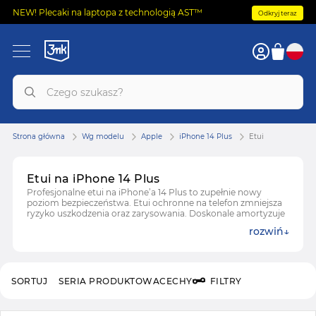
NEW! Plecaki na laptopa z technologią AST™
Odkryj teraz
Strona główna
Wg modelu
Apple
iPhone 14 Plus
Etui
Etui na iPhone 14 Plus
Profesjonalne etui na iPhone’a 14 Plus to zupełnie nowy
poziom bezpieczeństwa. Etui ochronne na telefon zmniejsza
ryzyko uszkodzenia oraz zarysowania. Doskonale amortyzuje
energię uderzenia i nie pozwala na uszkodzenie telefonu.
rozwiń
Zobacz też:
folie i szkła ochronne na Apple iPhone 14 Plus
SORTUJ
SERIA PRODUKTOWA
CECHY
FILTRY