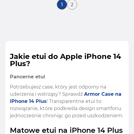
Aktualnie czytasz stronę
Strona
1
2
Jakie etui do Apple iPhone 14
Plus?
Pancerne etui
Potrzebujesz case, który jest odporny na
uderzenia i wstrząsy? Sprawdź
Armor Case na
iPhone 14 Plus
! Transparentne etui to
rozwiązanie, które podkreśla design smartfonu
jednocześnie chroniąc go przed uszkodzeniem.
Matowe etui na iPhone 14 Plus