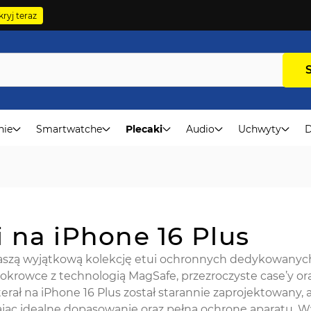
ryj teraz
nie
Smartwatche
Plecaki
Audio
Uchwyty
D
i na iPhone 16 Plus
aszą wyjątkową kolekcję etui ochronnych dedykowanych 
pokrowce z technologią MagSafe, przezroczyste case’y o
erał na iPhone 16 Plus został starannie zaprojektowany,
jąc idealne dopasowanie oraz pełną ochronę aparatu. Wy