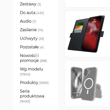
Zestawy
produkty
3
Do auta
produkty
430
Audio
produkty
7
Zasilanie
produkty
74
Uchwyty
produkty
29
Pozostałe
produkty
4
Nowości i
promocje
produkty
698
Wg modelu
produkty
17840
Produkty
produkty
18931
Seria
produktowa
produkty
18493