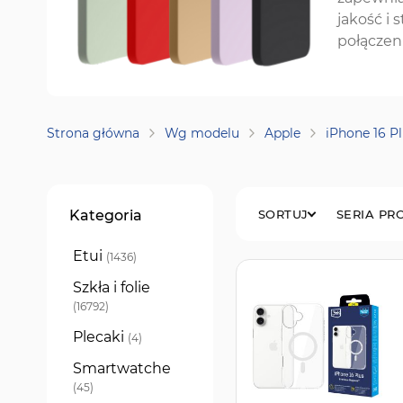
jakość i
połączeni
Strona główna
Wg modelu
Apple
iPhone 16 P
Filtry
Kategoria
SORTUJ
SERIA P
Etui
produkty
1436
Szkła i folie
produkty
16792
Plecaki
produkty
4
Smartwatche
produkty
45