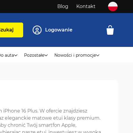
Blog
Kontakt
Szukaj
Logowanie
o auta
Pozostałe
Nowości i promocje
iPhone 16 Plus. W ofercie znajdziesz
raz eleganckie matowe etui klasy premium.
 aby chronić Twój smartfon Apple,
bierając nasze etui, inwestujesz w wysoką