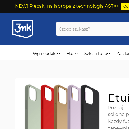
NEW! Plecaki na laptopa z technologią AST™
Odk
Przejdź
do
treści
Wg modelu
Etui
Szkła i folie
Zasila
Etu
Poznaj n
solidne 
Każdy fut
zapewnia