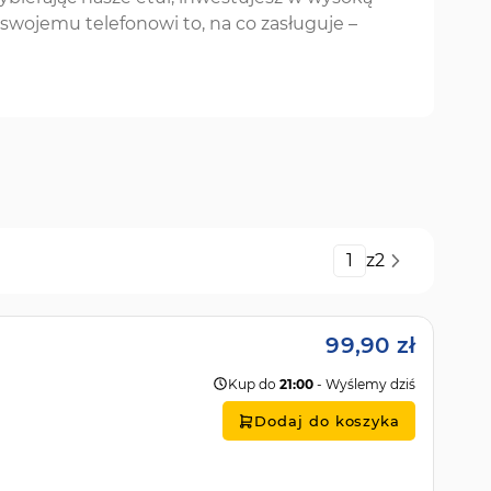
 swojemu telefonowi to, na co zasługuje –
Strona
z
2
99,90 zł
Kup do
21:00
- Wyślemy dziś
Dodaj do koszyka