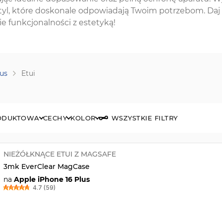
 styl, które doskonale odpowiadają Twoim potrzebom. Daj
e funkcjonalności z estetyką!
lus
Etui
RODUKTOWA
CECHY
KOLOR
WSZYSTKIE FILTRY
NIEŻÓŁKNĄCE ETUI Z MAGSAFE
3mk EverClear MagCase
na
Apple iPhone 16 Plus
4.7 (59)