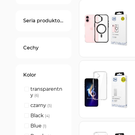
Seria produktowa
Cechy
Kolor
transparentn
y
produkty
6
czarny
produkty
5
Black
produkty
4
Blue
produkt
1