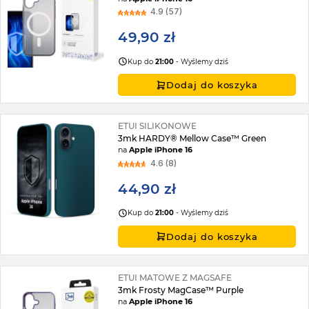
4.9 (57)
49,90 zł
Kup do
21:00
- Wyślemy dziś
Dodaj do koszyka
ETUI SILIKONOWE
3mk HARDY® Mellow Case™ Green
na
Apple iPhone 16
4.6 (8)
44,90 zł
Kup do
21:00
- Wyślemy dziś
Dodaj do koszyka
ETUI MATOWE Z MAGSAFE
3mk Frosty MagCase™ Purple
na
Apple iPhone 16