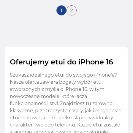
Aktualnie czytasz stronę
Strona
1
2
Oferujemy etui do iPhone 16
Szukasz idealnego etui do swojego iPhone’a?
Nasza oferta zawiera bogaty wybór etui
stworzonych z myślą o iPhone 16, w tym
nowoczesne modele, które łączą
funkcjonalność i styl. Znajdziesz tu zarówno
klasyczne, przezroczyste case’y, jak i eleganckie
etui matowe, które podkreślą indywidualny
charakter Twojego telefonu. Każde etui zostało
starannie zaprojektowane, aby doskonale