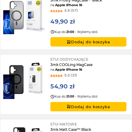
3mk Frosty MagCase™ Black
na
Apple iPhone 16
4.9 (57)
49,90 zł
Kup do
21:00
- Wyślemy dziś
Dodaj do koszyka
ETUI ODDYCHAJĄCE
3mk COOLing MagCase
na
Apple iPhone 16
5.0 (31)
54,90 zł
Kup do
21:00
- Wyślemy dziś
Dodaj do koszyka
ETUI MATOWE
3mk Matt Case™ Black