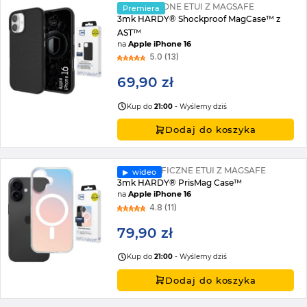
WZMOCNIONE ETUI Z MAGSAFE
Premiera
3mk HARDY® Shockproof MagCase™ z
AST™
na
Apple iPhone 16
5.0 (13)
69,90 zł
Kup do
21:00
- Wyślemy dziś
Dodaj do koszyka
HOLOGRAFICZNE ETUI Z MAGSAFE
▶︎ wideo
3mk HARDY® PrisMag Case™
na
Apple iPhone 16
4.8 (11)
79,90 zł
Kup do
21:00
- Wyślemy dziś
Dodaj do koszyka