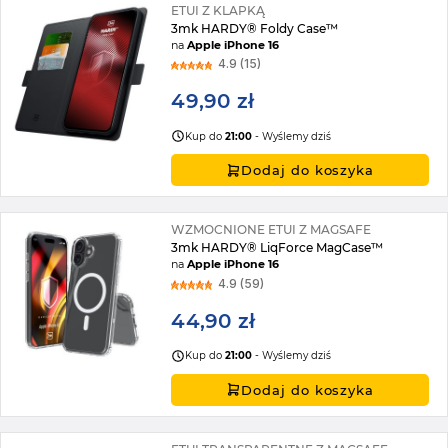
ETUI Z KLAPKĄ
3mk HARDY® Foldy Case™
na
Apple iPhone 16
4.9 (15)
49,90 zł
Kup do
21:00
- Wyślemy dziś
Dodaj do koszyka
WZMOCNIONE ETUI Z MAGSAFE
3mk HARDY® LiqForce MagCase™
na
Apple iPhone 16
4.9 (59)
44,90 zł
Kup do
21:00
- Wyślemy dziś
Dodaj do koszyka