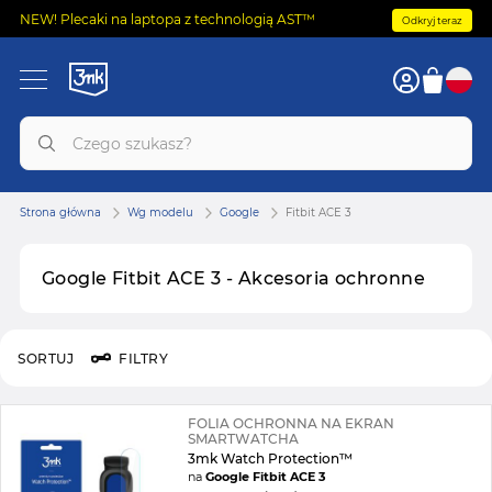
NEW! Plecaki na laptopa z technologią AST™
Odkryj teraz
Strona główna
Wg modelu
Google
Fitbit ACE 3
Google Fitbit ACE 3 - Akcesoria ochronne
SORTUJ
FILTRY
FOLIA OCHRONNA NA EKRAN
SMARTWATCHA
3mk Watch Protection™
na
Google Fitbit ACE 3