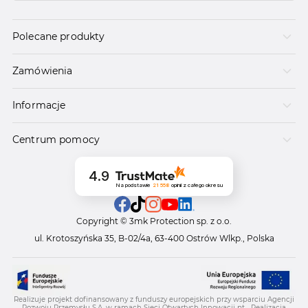
Polecane produkty
Zamówienia
Informacje
Centrum pomocy
4.9
Na podstawie
21 558
opinii
z całego okresu
Copyright © 3mk Protection sp. z o.o.
ul. Krotoszyńska 35, B-02/4a, 63-400 Ostrów Wlkp., Polska
Realizuje projekt dofinansowany z funduszy europejskich przy wsparciu Agencji
Rozwoju Przemysłu S.A. w ramach Sieci Otwartych Innowacji pt. „Realizacja