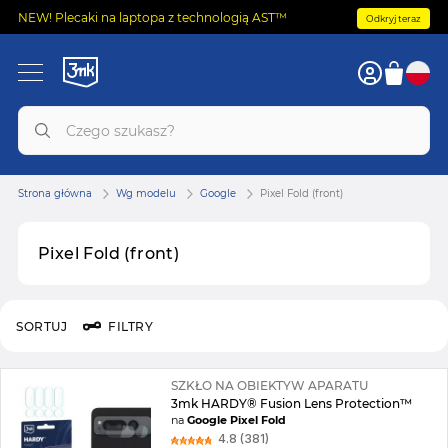
NEW! Plecaki na laptopa z technologią AST™
Odkryj teraz
Strona główna
Wg modelu
Google
Pixel Fold (front)
Pixel Fold (front)
SORTUJ
FILTRY
SZKŁO NA OBIEKTYW APARATU
3mk HARDY® Fusion Lens Protection™
na
Google Pixel Fold
4.8 (381)